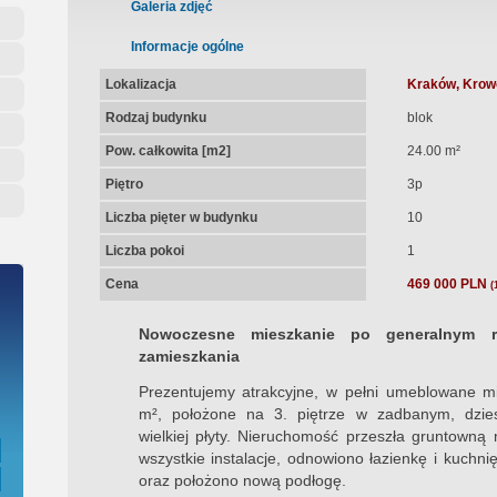
ępna Umowa Notarialna
Galeria zdjęć
Informacje ogólne
Lokalizacja
Kraków, Krowo
Rodzaj budynku
blok
Pow. całkowita [m2]
24.00 m²
Piętro
3p
Liczba pięter w budynku
10
Liczba pokoi
1
Cena
469 000 PLN
(
Nowoczesne mieszkanie po generalnym 
zamieszkania
Prezentujemy atrakcyjne, w pełni umeblowane m
m², położone na 3. piętrze w zadbanym, dzie
wielkiej płyty. Nieruchomość przeszła gruntowną
wszystkie instalacje, odnowiono łazienkę i kuch
oraz położono nową podłogę.