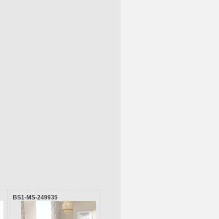
BS1-MS-249935