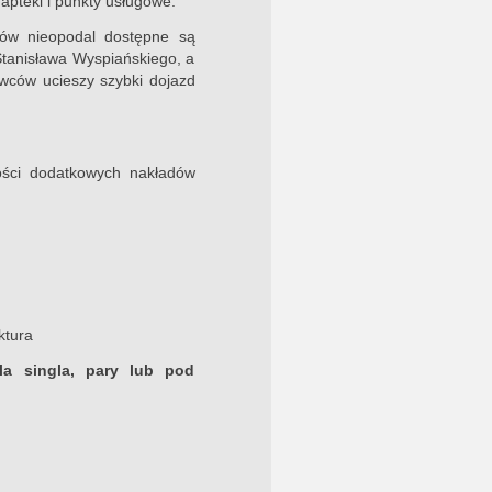
 apteki i punkty usługowe.
rów nieopodal dostępne są
 Stanisława Wyspiańskiego, a
owców ucieszy szybki dojazd
ści dodatkowych nakładów
ktura
la singla, pary lub pod