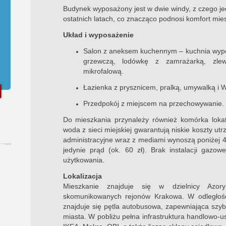
Budynek wyposażony jest w dwie windy, z czego j
ostatnich latach, co znacząco podnosi komfort mi
Układ i wyposażenie
Salon z aneksem kuchennym – kuchnia wyp
grzewczą, lodówkę z zamrażarką, zle
mikrofalową.
Łazienka z prysznicem, pralką, umywalką i 
Przedpokój z miejscem na przechowywanie.
Do mieszkania przynależy również komórka lokat
woda z sieci miejskiej gwarantują niskie koszty ut
administracyjne wraz z mediami wynoszą poniżej 40
jedynie prąd (ok. 60 zł). Brak instalacji gazow
użytkowania.
Lokalizacja
Mieszkanie znajduje się w dzielnicy Azor
skomunikowanych rejonów Krakowa. W odległośc
znajduje się pętla autobusowa, zapewniająca szyb
miasta. W pobliżu pełna infrastruktura handlowo-u