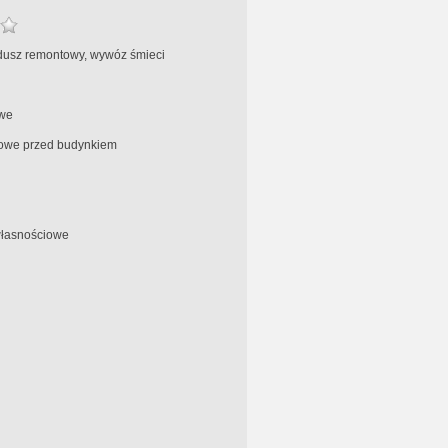
dusz remontowy, wywóz śmieci
we
jowe przed budynkiem
własnościowe