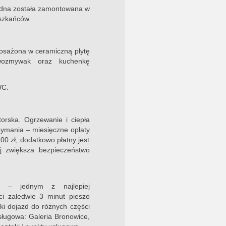
edna została zamontowana w
eszkańców.
osażona w ceramiczną płytę
wozmywak oraz kuchenkę
WC.
orska. Ogrzewanie i ciepła
rzymania – miesięczne opłaty
0 zł, dodatkowo płatny jest
ej zwiększa bezpieczeństwo
y – jednym z najlepiej
i zaledwie 3 minut pieszo
ki dojazd do różnych części
sługowa: Galeria Bronowice,