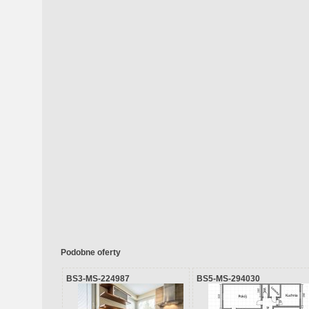
Podobne oferty
BS3-MS-224987
BS5-MS-294030