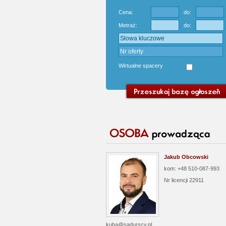
Cena:
do:
Metraż:
do:
Wirtualne spacery
Jakub Obcowski
kom: +48 510-087-993
Nr licencji
22911
kuba@sadurscy.pl