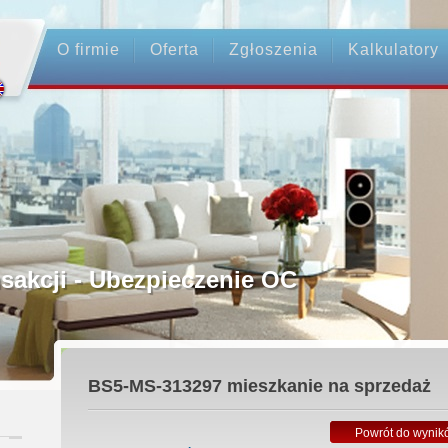
O firmie
Oferta
Zgłoszenia
Kalkulatory
rednictwo
ansakcji - Ubezpieczenie OC
ośrednicy
BS5-MS-313297
mieszkanie na sprzedaż
 Zadatku
Powrót do wynik