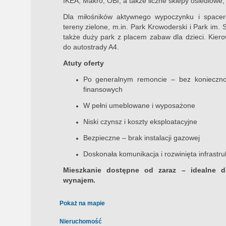
IKEA, Makro, OBI, a także liczne sklepy osiedlowe,
Dla miłośników aktywnego wypoczynku i space
tereny zielone, m.in. Park Krowoderski i Park im.
także duży park z placem zabaw dla dzieci. Kier
do autostrady A4.
Atuty oferty
Po generalnym remoncie – bez konieczno
finansowych
W pełni umeblowane i wyposażone
Niski czynsz i koszty eksploatacyjne
Bezpieczne – brak instalacji gazowej
Doskonała komunikacja i rozwinięta infrastru
Mieszkanie dostępne od zaraz – idealne d
wynajem.
Pokaż na mapie
Nieruchomość