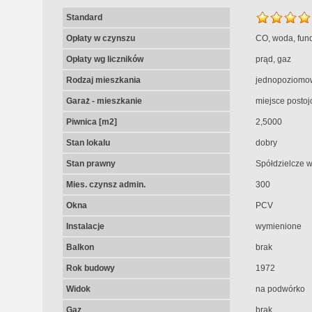
Standard
Opłaty w czynszu
CO, woda, fun
Opłaty wg liczników
prąd, gaz
Rodzaj mieszkania
jednopoziomo
Garaż - mieszkanie
miejsce posto
Piwnica [m2]
2,5000
Stan lokalu
dobry
Stan prawny
Spółdzielcze 
Mies. czynsz admin.
300
Okna
PCV
Instalacje
wymienione
Balkon
brak
Rok budowy
1972
Widok
na podwórko
Gaz
brak