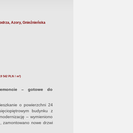
drza, Azory, Gnieźnieńska
19 542 PLN / m²)
remoncie – gotowe do
ieszkanie o powierzchni 24
sięciopiętrowym budynku z
 modernizację – wymieniono
nię, zamontowano nowe drzwi