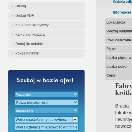
Gratis - Przedwstępna Umowa Nota
Galeria zdj
Drukuj
Informacje
Drukuj PDF
Lokalizacja
Kalkulator kredytowy
Rodzaj budynk
Kalkulator kosztów
Pow. całkowita
Dodaj do notatnika
Piętro
Pokaż notatnik
Liczba pięter 
Liczba pokoi
Cena
Fabry
krótk
Bracia
loka
Inwest
nowocze