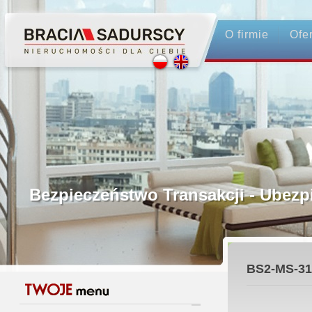
O firmie
Ofe
Profesjonalne Pośrednictwo
Bezpieczeństwo Transakcji - Ubez
Licencjonowani Pośrednicy
BS2-MS-31
Gwarancja Zwrotu Zadatku