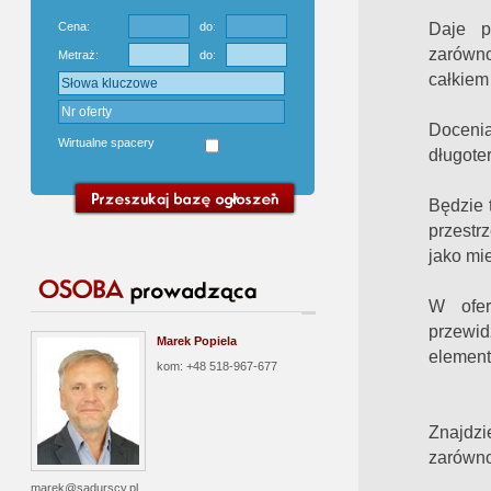
Daje p
Cena:
do:
zarówno
Metraż:
do:
całkiem 
Docenią
Wirtualne spacery
długote
Będzie 
przestr
jako mie
W ofer
przewid
Marek Popiela
element
kom: +48 518-967-677
Znajdzi
zarówn
marek@sadurscy.pl