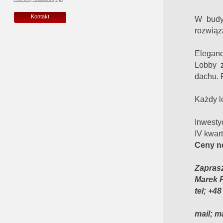
Kontakt
W budy
rozwią
Eleganc
Lobby z
dachu. P
Każdy l
Inwesty
IV kwar
Ceny ne
Zapras
Ma
te
mail; 