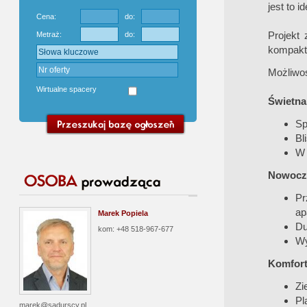
jest to i
Cena:
do:
Projekt
Metraż:
do:
kompakt
Możliwoś
Wirtualne spacery
Świetna 
Sp
Bl
W 
Nowocze
Pr
ap
Marek Popiela
Du
kom: +48 518-967-677
Wy
Komfort 
Zi
Pl
marek@sadurscy.pl