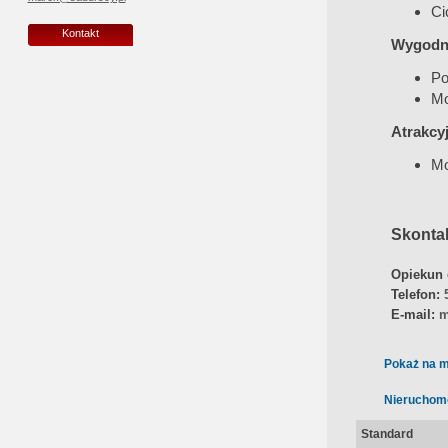
Ci
Kontakt
Wygodne
Po
Mo
Atrakcy
Mo
Skontak
Opiekun 
Telefon:
E-mail:
m
Pokaż na m
Nieruchom
Standard