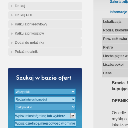
Gratis - Przedwstępna Umowa Nota
Galeria zdj
Drukuj
Informacje
Drukuj PDF
Lokalizacja
Kalkulator kredytowy
Rodzaj budynk
Kalkulator kosztów
Pow. całkowita
Dodaj do notatnika
Piętro
Pokaż notatnik
Liczba pięter 
Liczba pokoi
Cena
Bracia 
kupując 
DEBNIK
Osiedle 
myślą o 
lokaliza