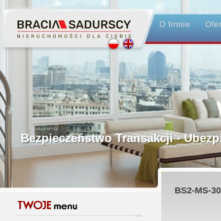
O firmie
Ofe
Profesjonalne Pośrednictwo
Bezpieczeństwo Transakcji - Ubez
Licencjonowani Pośrednicy
BS2-MS-30
Gwarancja Zwrotu Zadatku