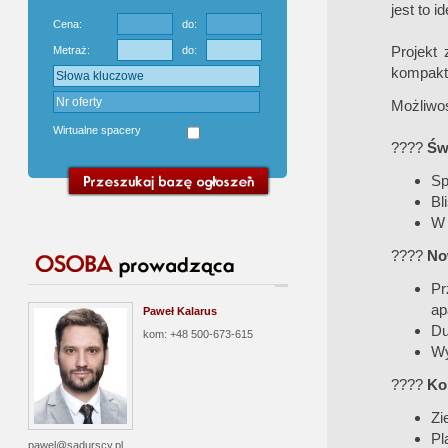
jest to i
Cena:
do:
Projekt
Metraż:
do:
kompakt
Możliwoś
Wirtualne spacery
????
Świ
Sp
Bl
W 
????
No
Pr
ap
Paweł Kalarus
Du
kom: +48 500-673-615
Wy
????
Kom
Zi
Pl
pawel@sadurscy.pl