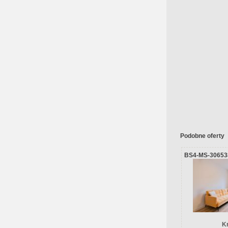
Podobne oferty
BS4-MS-30653
K