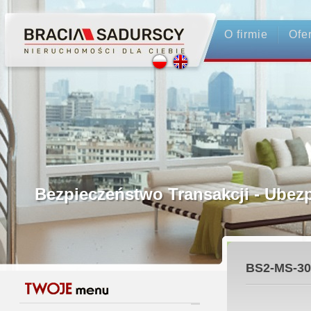
O firmie
Ofe
Profesjonalne Pośrednictwo
Bezpieczeństwo Transakcji - Ubez
Licencjonowani Pośrednicy
BS2-MS-30
Gwarancja Zwrotu Zadatku