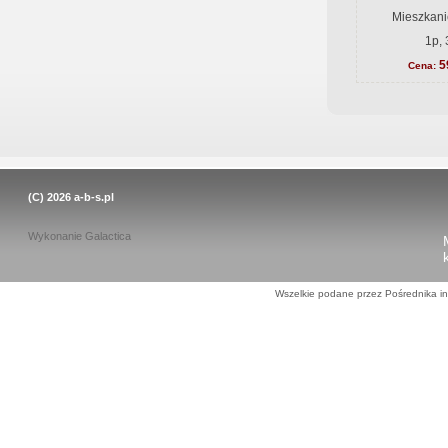
Mieszkani
1p, 
5
Cena:
(C) 2026
a-b-s.pl
Wykonanie
Galactica
Wszelkie podane przez Pośrednika in