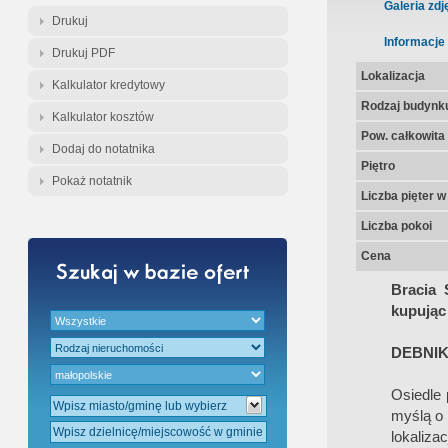
Gratis - Przedwstępna Umowa Nota
Galeria zdj
Drukuj
Informacje
Drukuj PDF
Lokalizacja
Kalkulator kredytowy
Rodzaj budynk
Kalkulator kosztów
Pow. całkowita
Dodaj do notatnika
Piętro
Pokaż notatnik
Liczba pięter 
Liczba pokoi
Cena
Bracia 
kupując 
DEBNIK
Osiedle 
myślą o 
lokaliza