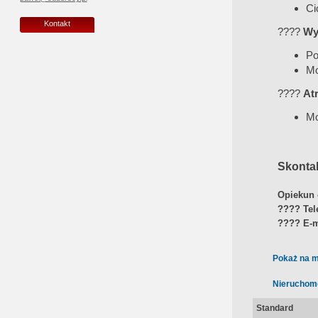
Ci
Kontakt
????
Wy
Po
Mo
????
At
Mo
Skontak
Opiekun 
????
Tel
????
E-m
Pokaż na m
Nieruchom
Standard