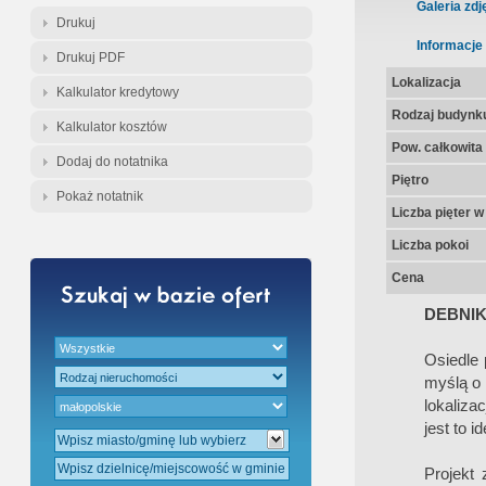
Gratis - Przedwstępna Umowa Nota
Galeria zdj
Drukuj
Informacje
Drukuj PDF
Lokalizacja
Kalkulator kredytowy
Rodzaj budynk
Kalkulator kosztów
Pow. całkowita
Dodaj do notatnika
Piętro
Pokaż notatnik
Liczba pięter 
Liczba pokoi
Cena
DEBNIK
Osiedle 
myślą o 
lokaliza
jest to i
Projekt