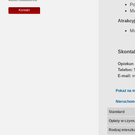
Po
Mo
Kontakt
Atrakcy
Mo
Skontak
Opiekun 
T
e
lefon:
E-mail:
m
Pokaż na m
Nieruchom
Standard
Opłaty w czyns
Rodzaj mieszk