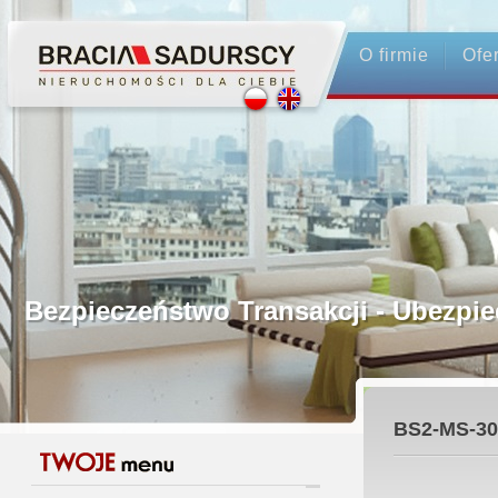
O firmie
Ofe
Profesjonalne Pośrednictwo
Bezpieczeństwo Transakcji - Ubez
Licencjonowani Pośrednicy
BS2-MS-30
Gwarancja Zwrotu Zadatku