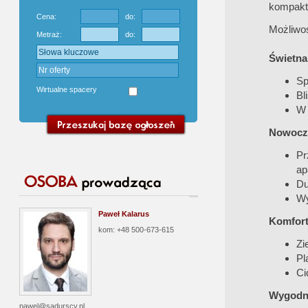
kompakt
Cena:
do:
Możliwoś
Metraż:
do:
Świetna 
Sp
Wirtualne spacery
Bl
W 
Nowocze
Pr
ap
Du
Wy
Paweł Kalarus
Komfort 
kom: +48 500-673-615
Zi
Pl
Ci
Wygodne
pawel@sadurscy.pl