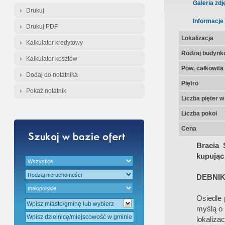
Gratis - Przedwstępna Umowa Nota
Galeria zdj
Drukuj
Informacje
Drukuj PDF
Lokalizacja
Kalkulator kredytowy
Rodzaj budynk
Kalkulator kosztów
Pow. całkowita
Dodaj do notatnika
Piętro
Pokaż notatnik
Liczba pięter 
Liczba pokoi
Cena
Bracia 
kupując 
DEBNIK
Osiedle 
myślą o 
lokaliza