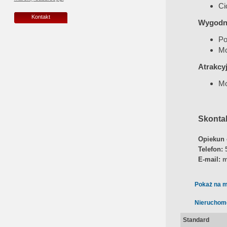
Ci
Kontakt
Wygodne
Po
Mo
Atrakcy
Mo
Skontak
Opiekun 
Telefon:
E-mail:
m
Pokaż na m
Nieruchom
Standard