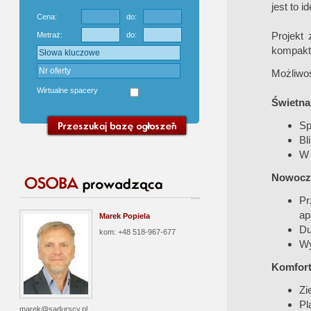
jest to i
Cena:
do:
Projekt
Metraż:
do:
kompakt
Możliwoś
Wirtualne spacery
Świetna 
Sp
Bl
W 
Nowocze
Pr
ap
Marek Popiela
Du
kom: +48 518-967-677
Wy
Komfort 
Zi
Pl
marek@sadurscy.pl