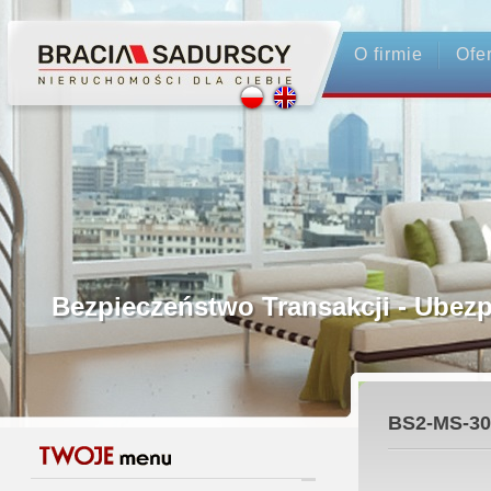
O firmie
Ofe
Profesjonalne Pośrednictwo
Bezpieczeństwo Transakcji - Ubez
Licencjonowani Pośrednicy
BS2-MS-30
Gwarancja Zwrotu Zadatku