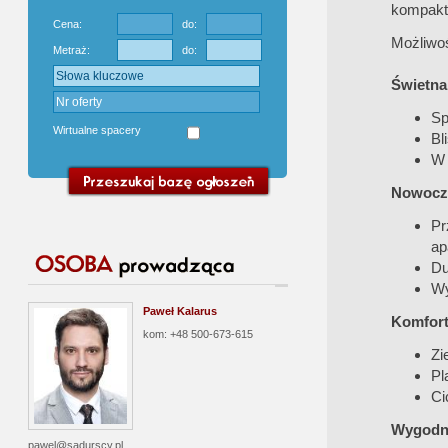
kompakt
Cena:
do:
Możliwoś
Metraż:
do:
Świetna 
Sp
Wirtualne spacery
Bl
W 
Nowocze
Pr
ap
Du
Wy
Paweł Kalarus
Komfort 
kom: +48 500-673-615
Zi
Pl
Ci
Wygodne
pawel@sadurscy.pl