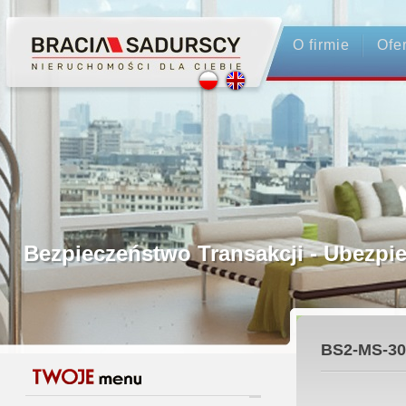
O firmie
Ofe
Profesjonalne Pośrednictwo
Bezpieczeństwo Transakcji - Ubez
Licencjonowani Pośrednicy
BS2-MS-30
Gwarancja Zwrotu Zadatku