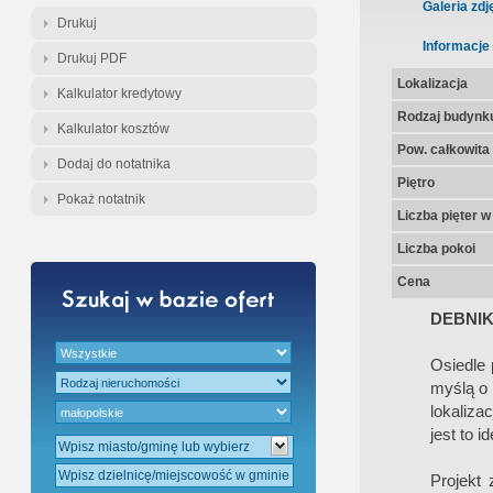
Gratis - Przedwstępna Umowa Nota
Galeria zdj
Drukuj
Informacje
Drukuj PDF
Lokalizacja
Kalkulator kredytowy
Rodzaj budynk
Kalkulator kosztów
Pow. całkowita
Dodaj do notatnika
Piętro
Pokaż notatnik
Liczba pięter 
Liczba pokoi
Cena
DEBNIK
Osiedle 
myślą o 
lokaliza
jest to i
Projekt