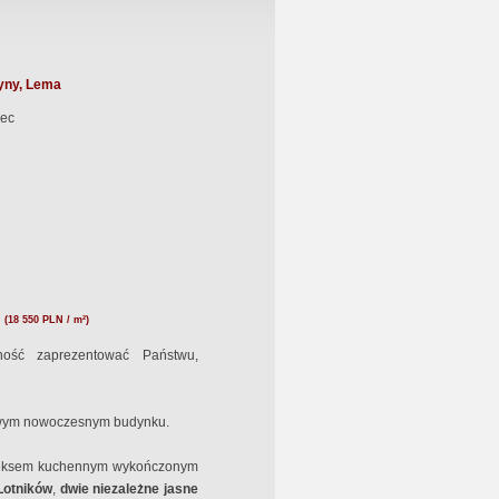
yny, Lema
ec
N
(18 550 PLN / m²)
ność zaprezentować Państwu,
rowym nowoczesnym budynku.
neksem kuchennym wykończonym
Lotników
,
dwie
niezależne jasne