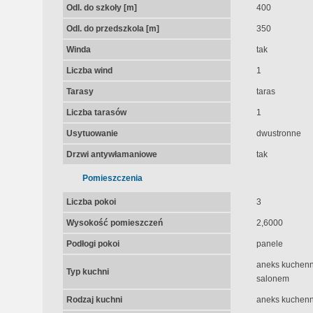
Odl. do szkoły [m]
400
Odl. do przedszkola [m]
350
Winda
tak
Liczba wind
1
Tarasy
taras
Liczba tarasów
1
Usytuowanie
dwustronne
Drzwi antywłamaniowe
tak
Pomieszczenia
Liczba pokoi
3
Wysokość pomieszczeń
2,6000
Podłogi pokoi
panele
aneks kuchenny
Typ kuchni
salonem
Rodzaj kuchni
aneks kuchenn