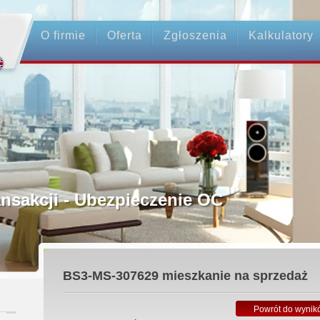
O firmie
Oferta
Zgłoszenia
Kalkulatory
rednictwo
ansakcji - Ubezpieczenie OC
ośrednicy
BS3-MS-307629
mieszkanie na sprzedaż
 Zadatku
Powrót do wynik