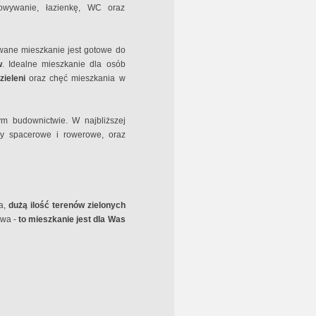
owywanie, łazienkę, WC oraz
wane mieszkanie jest gotowe do
w
. Idealne mieszkanie dla osób
zieleni
oraz chęć mieszkania w
m budownictwie. W najbliższej
sy spacerowe i rowerowe, oraz
a,
dużą ilość terenów zielonych
owa -
to mieszkanie jest dla Was