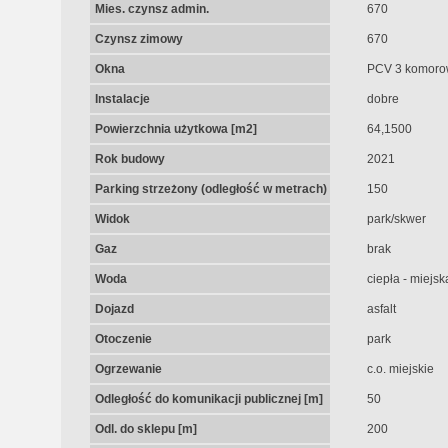
Mies. czynsz admin.
670
Czynsz zimowy
670
Okna
PCV 3 komoro
Instalacje
dobre
Powierzchnia użytkowa [m2]
64,1500
Rok budowy
2021
Parking strzeżony (odległość w metrach)
150
Widok
park/skwer
Gaz
brak
Woda
ciepła - miejsk
Dojazd
asfalt
Otoczenie
park
Ogrzewanie
c.o. miejskie
Odległość do komunikacji publicznej [m]
50
Odl. do sklepu [m]
200