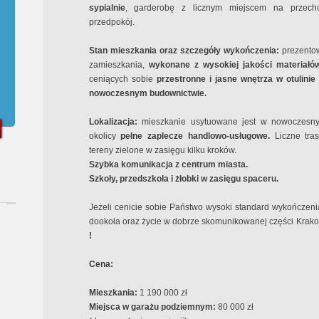
sypialnie
, garderobę z licznym miejscem na przech
przedpokój.
Stan mieszkania oraz szczegóły wykończenia:
prezento
zamieszkania,
wykonane z wysokiej jakości
materiałó
ceniących sobie
przestronne i jasne wnętrza w otulinie 
nowoczesnym budownictwie.
Lokalizacja:
mieszkanie usytuowane jest w nowoczesny
okolicy
pełne zaplecze handlowo-usługowe.
Liczne tra
tereny zielone w zasięgu kilku kroków.
Szybka komunikacja z centrum miasta.
Szkoły, przedszkola i żłobki w zasięgu spaceru.
Jeżeli cenicie sobie Państwo wysoki standard wykończeni
dookoła oraz życie w dobrze skomunikowanej części Krak
!
Cena:
Mieszkania:
1 190 000 zł
Miejsca w garażu podziemnym:
80 000 zł