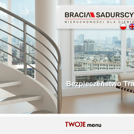
Profesjonalne Poś
Bezpieczeństwo Tr
Licencjonowani P
Gwarancja Zwrotu