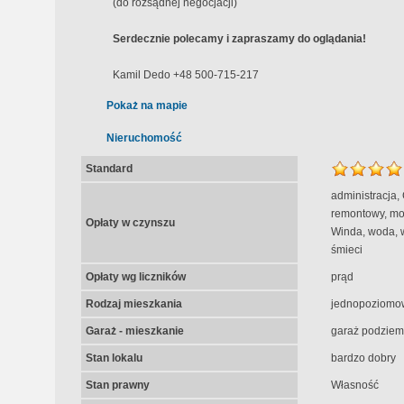
(do rozsądnej negocjacji)
Serdecznie polecamy i zapraszamy do oglądania!
Kamil Dedo +48 500-715-217
Pokaż na mapie
Nieruchomość
Standard
administracja,
remontowy, mon
Opłaty w czynszu
Winda, woda, 
śmieci
Opłaty wg liczników
prąd
Rodzaj mieszkania
jednopoziomo
Garaż - mieszkanie
garaż podziem
Stan lokalu
bardzo dobry
Stan prawny
Własność