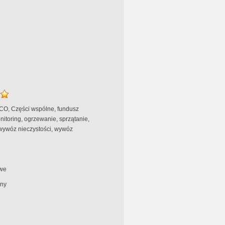
 CO, Części wspólne, fundusz
itoring, ogrzewanie, sprzątanie,
wywóz nieczystości, wywóz
we
ny