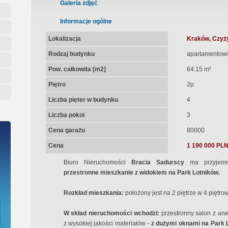
ępna Umowa Notarialna
Galeria zdjęć
Informacje ogólne
Lokalizacja
Kraków, Czyż
Rodzaj budynku
apartamentowi
Pow. całkowita [m2]
64.15 m²
Piętro
2p
Liczba pięter w budynku
4
Liczba pokoi
3
Cena garażu
80000
Cena
1 190 000 PL
Biuro Nieruchomości
Bracia Sadurscy
ma przyjem
przestronne mieszkanie z widokiem na Park Lotników.
Rozkład mieszkania:
położony jest na 2 piętrze w 4 pięt
W skład nieruchomości wchodzi:
przestronny salon z a
z wysokiej jakości materiałów -
z dużymi oknami na Park 