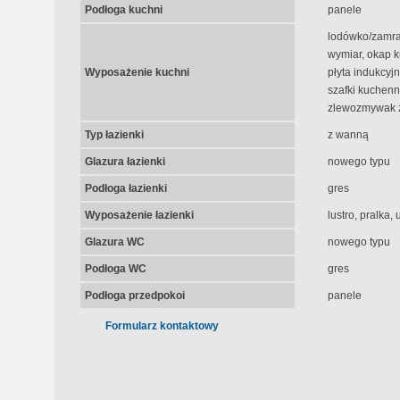
Podłoga kuchni
panele
lodówko/zamra
wymiar, okap k
Wyposażenie kuchni
płyta indukcyj
szafki kuchen
zlewozmywak z
Typ łazienki
z wanną
Glazura łazienki
nowego typu
Podłoga łazienki
gres
Wyposażenie łazienki
lustro, pralka
Glazura WC
nowego typu
Podłoga WC
gres
Podłoga przedpokoi
panele
Formularz kontaktowy