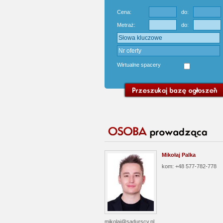
Cena:
do:
Metraż:
do:
Wirtualne spacery
Mikołaj Palka
kom: +48 577-782-778
mikolaj@sadurscy.pl