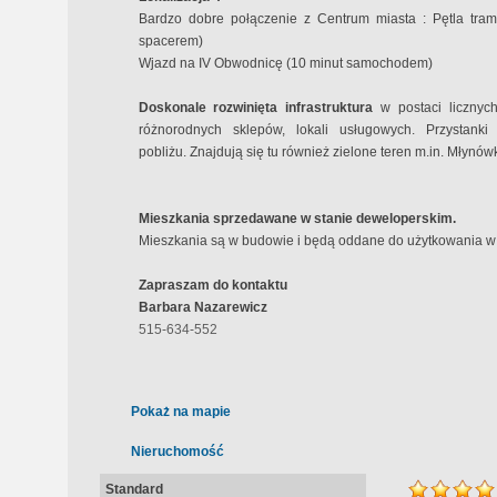
Bardzo dobre połączenie z Centrum miasta : Pętla tra
spacerem)
Wjazd na IV Obwodnicę (10 minut samochodem)
Doskonale rozwinięta infrastruktura
w postaci licznych 
różnorodnych sklepów, lokali usługowych. Przystan
pobliżu. Znajdują się tu również zielone teren m.in. Młynó
Mieszkania sprzedawane w stanie deweloperskim.
Mieszkania są w budowie i będą oddane do użytkowania w I
Zapraszam do kontaktu
Barbara Nazarewicz
515-634-552
Pokaż na mapie
Nieruchomość
Standard