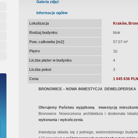
ępna Umowa Notarialna
Galeria zdjęć
Informacje ogólne
Lokalizacja
Kraków, Brono
Rodzaj budynku
blok
Pow. całkowita [m2]
57.07 m²
Piętro
1p
Liczba pięter w budynku
4
Liczba pokoi
3
Cena
1 045 636 PL
BRONOWICE – NOWA INWESTYCJA
DEWELOPERSKA
Oferujemy Państwu wyjątkową
inwestycję mieszkan
Bronowice. Nowoczesna architektura i doskonała lokali
wykonania
i
wykończenia
.
Inwestycja składa się z jednego, wielorodzinnego budyn