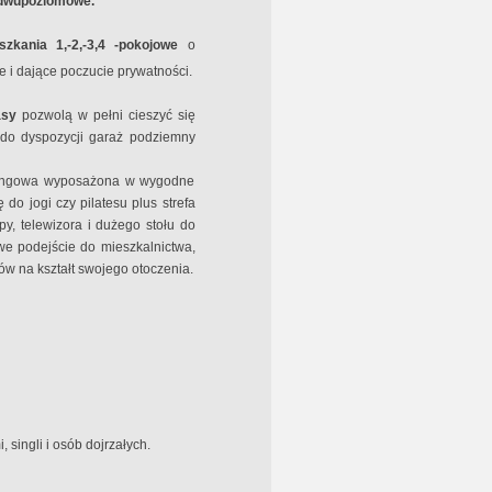
 dwupoziomowe.
zkania 1,-2,-3,4 -pokojowe
o
 i dające poczucie prywatności.
asy
pozwolą w pełni cieszyć się
do dyspozycji garaż podziemny
rkingowa wyposażona w wygodne
do jogi czy pilatesu plus strefa
y, telewizora i dużego stołu do
we podejście do mieszkalnictwa,
rów na kształt swojego otoczenia.
 singli i osób dojrzałych.