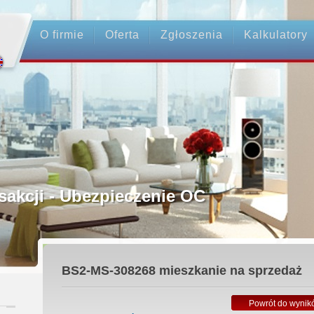
O firmie
Oferta
Zgłoszenia
Kalkulatory
rednictwo
ansakcji - Ubezpieczenie OC
ośrednicy
BS2-MS-308268
mieszkanie na sprzedaż
 Zadatku
Powrót do wynik