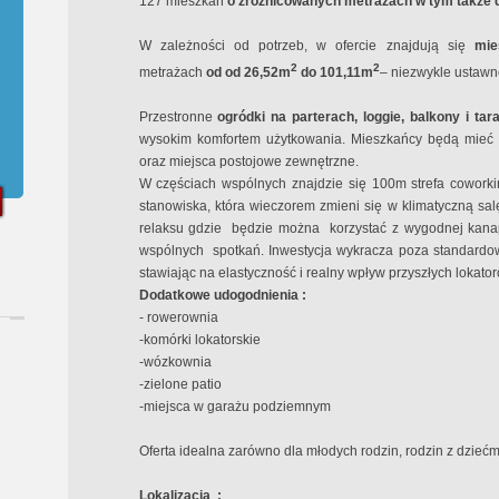
127 mieszkań
o zróżnicowanych metrażach w tym także
W zależności od potrzeb, w ofercie znajdują się
mies
2
2
metrażach
od od 26,52m
do 101,11m
– niezwykle ustawne
Przestronne
ogródki na parterach, loggie, balkony i tar
wysokim komfortem użytkowania. Mieszkańcy będą mieć 
oraz miejsca postojowe zewnętrzne.
W częściach wspólnych znajdzie się 100m strefa cowo
stanowiska, która wieczorem zmieni się w klimatyczną salę 
relaksu gdzie
będzie można
korzystać z wygodnej kanap
wspólnych
spotkań. Inwestycja wykracza poza standardo
stawiając na elastyczność i realny wpływ przyszłych lokato
Dodatkowe udogodnienia :
- rowerownia
-komórki lokatorskie
-wózkownia
-zielone patio
-miejsca w garażu podziemnym
Oferta idealna zarówno dla młodych rodzin, rodzin z dziećmi,
Lokalizacja
: