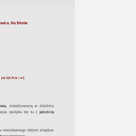
wice, Na Błonie
N
(18 322 PLN / m²)
iową
, zlokalizowaną w dzielnicy
zacja spotyka się tu z
jakością
ku mieszkalnego którym znajdzie