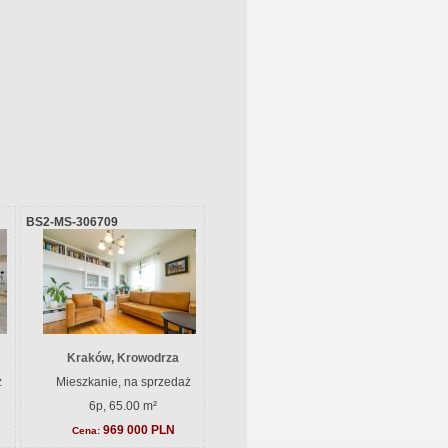
BS2-MS-306709
Kraków, Krowodrza
ż
Mieszkanie, na sprzedaż
6p, 65.00 m²
969 000 PLN
Cena: