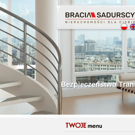
Profesjonalne Poś
Bezpieczeństwo Tr
Licencjonowani P
Gwarancja Zwrotu