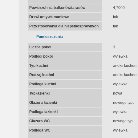
Powierzchnia balkonów/tarasów
4,7000
Drzwi antywłamaniowe
tak
Przystosowania dla niepełnosprawnych
tak
Pomieszczenia
Liczba pokoi
3
Podłogi pokoi
wylewka
Typ kuchni
aneks kuchen
Rodzaj kuchni
aneks kuchenny
Podłoga kuchni
wylewka
Typ łazienki
nowa
Glazura łazienki
nowego typu
Podłoga łazienki
wylewka
Glazura WC
nowego typu
Podłoga WC
wylewka