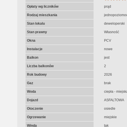
Opłaty wg liczników
prąd
Rodzaj mieszkania
jednopoziomo
Stan lokalu
deweloperski
Stan prawny
Własność
Okna
PCV
Instalacje
nowe
Balkon
jest
Liczba balkonów
2
Rok budowy
2026
Gaz
brak
Woda
ciepła - miejsk
Dojazd
ASFALTOWA
Otoczenie
osiedle
Ogrzewanie
miejskie
Winda
tak