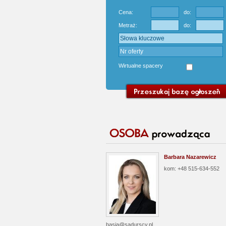
Cena:
do:
Metraż:
do:
Wirtualne spacery
Barbara Nazarewicz
kom: +48 515-634-552
basia@sadurscy.pl