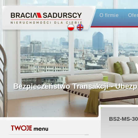
O firmie
Ofe
Profesjonalne Pośrednictwo
Bezpieczeństwo Transakcji - Ubez
Licencjonowani Pośrednicy
BS2-MS-30
Gwarancja Zwrotu Zadatku