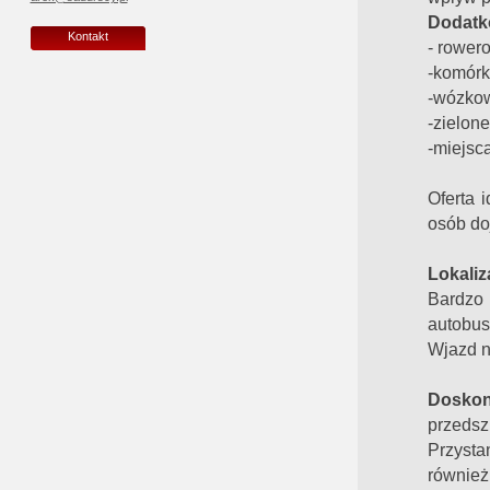
Dodatk
Kontakt
- rower
-komórki
-wózko
-zielone
-miejsc
Oferta 
osób do
Lokaliz
Bardzo 
autobus
Wjazd n
Doskon
przedsz
Przysta
również