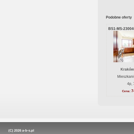
Podobne oferty
BS1-MS-23004
Kraków
Mieszkani
4p, 
7
Cena:
(C) 2026
a-b-s.pl