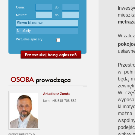
Inwest
Cena:
do:
mieszk
Metraż:
do:
metraż
W zależ
Wirtualne spacery
pokojo
ustawne
Przestr
w pełni
będą mi
zewnętr
W częś
Arkadiusz Zemła
wyposaż
kom: +48 518-706-552
klimatyc
można
wspól
podejśc
wpływ p
arek@sadurscy.pl