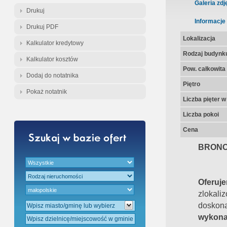
Gratis - Przedwstępna Umowa Nota
Galeria zdj
Drukuj
Informacje
Drukuj PDF
Lokalizacja
Kalkulator kredytowy
Rodzaj budynk
Kalkulator kosztów
Pow. całkowita
Dodaj do notatnika
Piętro
Pokaż notatnik
Liczba pięter 
Liczba pokoi
Cena
BRONO
Oferu
zlokali
dosk
wykona