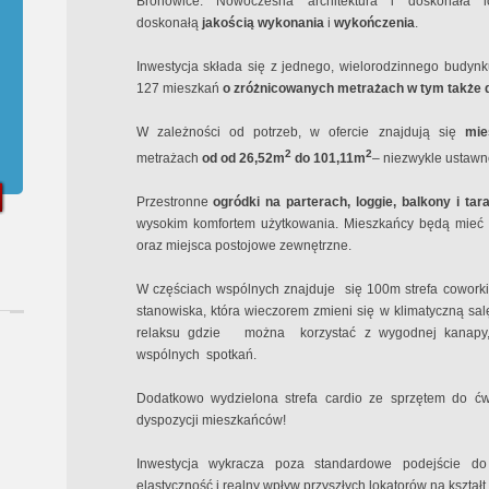
Bronowice. Nowoczesna architektura i doskonała l
doskonałą
jakością wykonania
i
wykończenia
.
Inwestycja składa się z jednego, wielorodzinnego budyn
127 mieszkań
o zróżnicowanych metrażach w tym także
W zależności od potrzeb, w ofercie znajdują się
mies
2
2
metrażach
od od 26,52m
do 101,11m
– niezwykle ustawne
Przestronne
ogródki na parterach, loggie, balkony i tar
wysokim komfortem użytkowania. Mieszkańcy będą mieć 
oraz miejsca postojowe zewnętrzne.
W częściach wspólnych znajduje się 100m strefa cowo
stanowiska, która wieczorem zmieni się w klimatyczną salę 
relaksu gdzie
można
korzystać z wygodnej kanapy,
wspólnych
spotkań.
Dodatkowo wydzielona strefa cardio ze sprzętem do ćw
dyspozycji mieszkańców!
Inwestycja wykracza poza standardowe podejście do 
elastyczność i realny wpływ przyszłych lokatorów na kształ