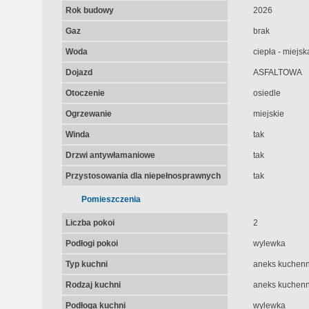
Rok budowy
2026
Gaz
brak
Woda
ciepła - miejsk
Dojazd
ASFALTOWA
Otoczenie
osiedle
Ogrzewanie
miejskie
Winda
tak
Drzwi antywłamaniowe
tak
Przystosowania dla niepełnosprawnych
tak
Pomieszczenia
Liczba pokoi
2
Podłogi pokoi
wylewka
Typ kuchni
aneks kuchen
Rodzaj kuchni
aneks kuchenny
Podłoga kuchni
wylewka