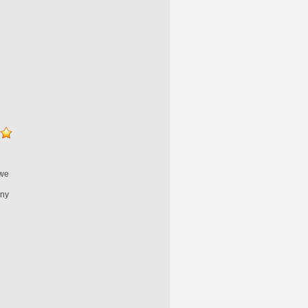
we
ny