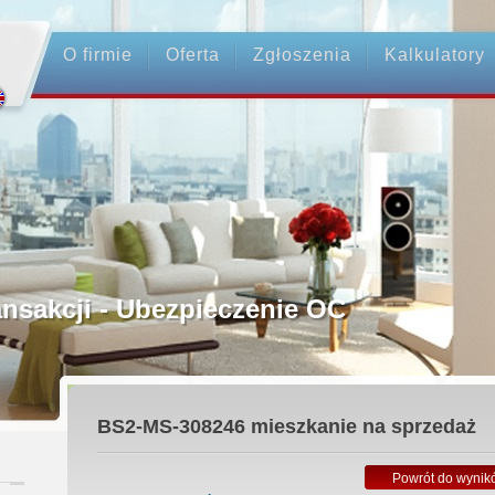
O firmie
Oferta
Zgłoszenia
Kalkulatory
rednictwo
ansakcji - Ubezpieczenie OC
ośrednicy
BS2-MS-308246
mieszkanie na sprzedaż
 Zadatku
Powrót do wynik