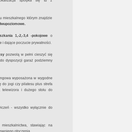
okalizacja spotyka się tu z
ku mieszkalnego którym znajdzie
 dwupoziomowe.
zkania 1,-2,-3,4 -pokojowe
o
 i dające poczucie prywatności.
asy
pozwolą w pełni cieszyć się
do dyspozycji garaż podziemny
rkingowa wyposażona w wygodne
do jogi czy pilatesu plus strefa
 telewizora i dużego stołu do
iczeń - wszystko wyłącznie do
mieszkalnictwa, stawiając na
t swojego otoczenia.