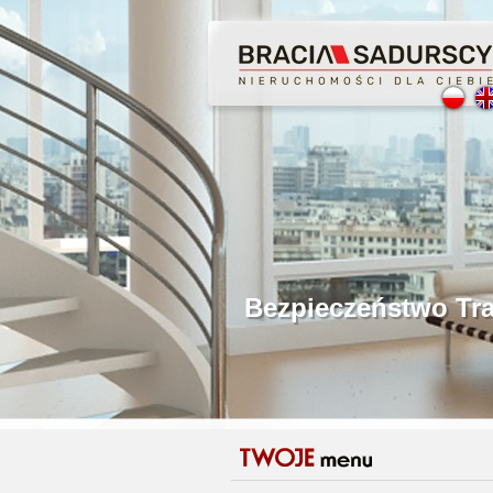
Profesjonalne Poś
Bezpieczeństwo Tr
Licencjonowani P
Gwarancja Zwrotu