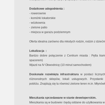
Dodatkowe udogodnienia :
- rowerownie
- komórki lokatorskie
- wózkownia
- zielone patio
- miejsca w garażu podziemnym
Oferta idealna zarówno dla młodych rodzin, rodzin z dziećmi,
Lokalizacja
:
Bardzo dobre połączenie z Centrum miasta : Pętla tra
spacerem)
Wjazd na IV Obwodnicę (10 minut samochodem)
Doskonale rozwinięta infrastruktura
w postaci licznych 
różnorodnych sklepów, lokali usługowych. Przystan
pobliżu. Znajdują się tu również zielone teren m.in. Młynó
Mieszkania sprzedawane w stanie deweloperskim.
Mieszkania są w budowie i będą oddane do użytkowania w I