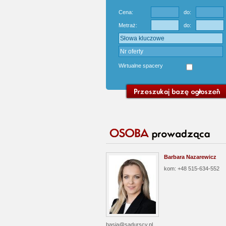
Cena:
do:
Metraż:
do:
Wirtualne spacery
Barbara Nazarewicz
kom: +48 515-634-552
basia@sadurscy.pl