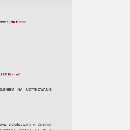
wice, Na Błonie
18 950 PLN / m²)
LENIEM NA UŻYTKOWANIE
iową
, zlokalizowaną w dzielnicy