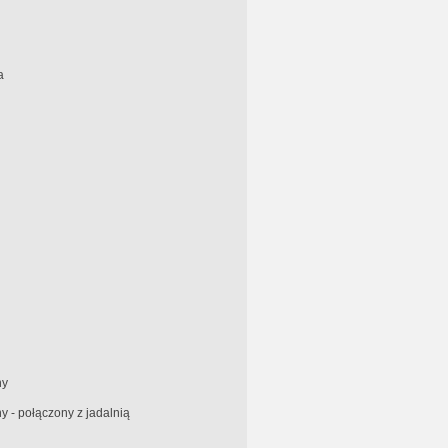
a
ny
 - połączony z jadalnią