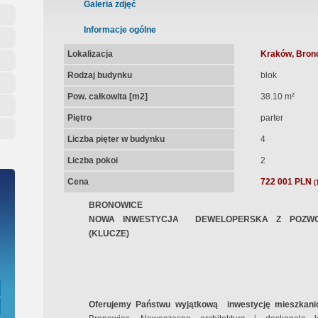
ępna Umowa Notarialna
Galeria zdjęć
Informacje ogólne
Lokalizacja
Kraków, Brono
Rodzaj budynku
blok
Pow. całkowita [m2]
38.10 m²
Piętro
parter
Liczba pięter w budynku
4
Liczba pokoi
2
Cena
722 001 PLN
(
BRONOWICE
NOWA INWESTYCJA
DEWELOPERSKA Z POZWO
(KLUCZE)
Oferujemy Państwu wyjątkową
inwestycję mieszkan