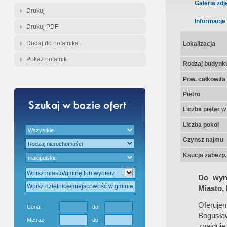
Gratis - Przedwstępna Umowa Nota
Galeria zdj
Drukuj
Informacje
Drukuj PDF
Dodaj do notatnika
Lokalizacja
Pokaż notatnik
Rodzaj budynk
Pow. całkowita
Piętro
Liczba pięter 
Liczba pokoi
Czynsz najmu
Kaucja zabezp.
Do wyna
Miasto,
Oferuje
Cena:
do:
Bogusła
Metraż:
do:
znajduj