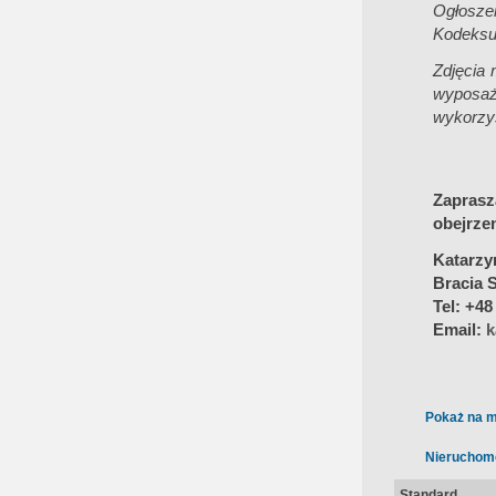
Ogłoszen
Kodeksu
Zdjęcia 
wyposaż
wykorzys
Zaprasz
obejrze
Katarz
Bracia 
Tel: +48
Email:
k
Pokaż na m
Nieruchom
Standard