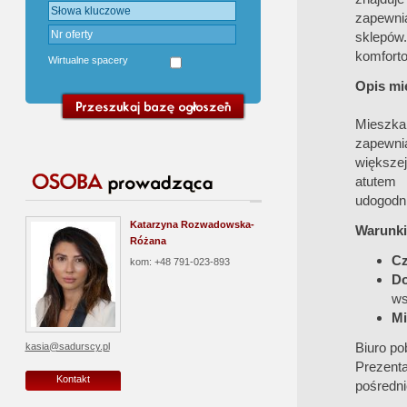
zapewni
sklepów.
komforto
Wirtualne spacery
Opis mi
Mieszk
zapewnia
większe
atutem 
udogodni
Katarzyna Rozwadowska-
Warunki
Różana
Cz
kom: +48 791-023-893
Do
ws
Mi
Biuro po
kasia@sadurscy.pl
Prezent
Kontakt
pośredni