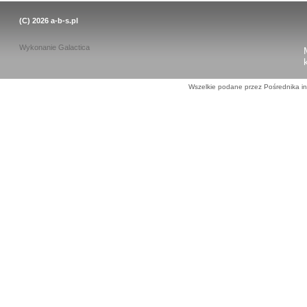
(C) 2026
a-b-s.pl
Wykonanie
Galactica
Wszelkie podane przez Pośrednika in