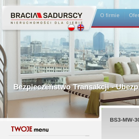
O firmie
Ofe
Profesjonalne Pośrednictwo
Bezpieczeństwo Transakcji - Ubez
Licencjonowani Pośrednicy
BS3-MW-3
Gwarancja Zwrotu Zadatku