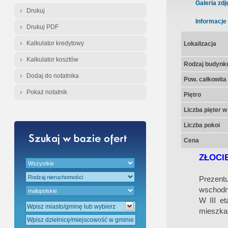
Gratis - Przedwstępna Umowa Nota
Galeria zdj
Drukuj
Informacje
Drukuj PDF
Kalkulator kredytowy
Lokalizacja
Kalkulator kosztów
Rodzaj budynk
Dodaj do notatnika
Pow. całkowita
Pokaż notatnik
Piętro
Liczba pięter 
Liczba pokoi
Cena
ZŁOCI
Prezent
wschodni
W III et
mieszka