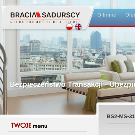
O firmie
Ofe
Profesjonalne Pośrednictwo
Bezpieczeństwo Transakcji - Ubez
Licencjonowani Pośrednicy
BS2-MS-31
Gwarancja Zwrotu Zadatku