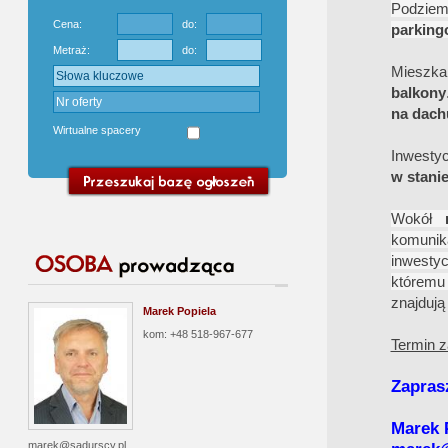
Podzie
Cena:
do:
parking
Metraż:
do:
Mieszk
balkony
na dach
Wirtualne spacery
Inwesty
w stani
Wokół
m
komunika
inwesty
któremu
znajdują
Marek Popiela
kom: +48 518-967-677
Termin z
Zapras
Marek 
marek@sadurscy.pl