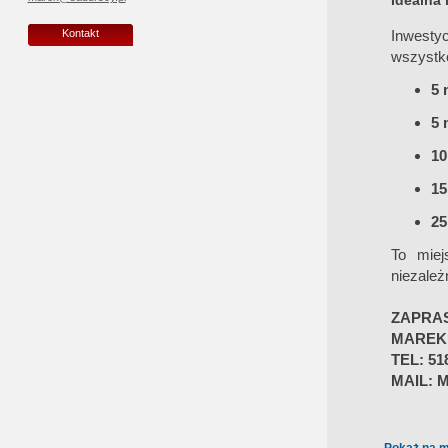
Idealna 
Inwesty
Kontakt
wszystko
5 
5 
10
15
25
To miej
niezależ
ZAPRA
MAREK
TEL: 51
MAIL: