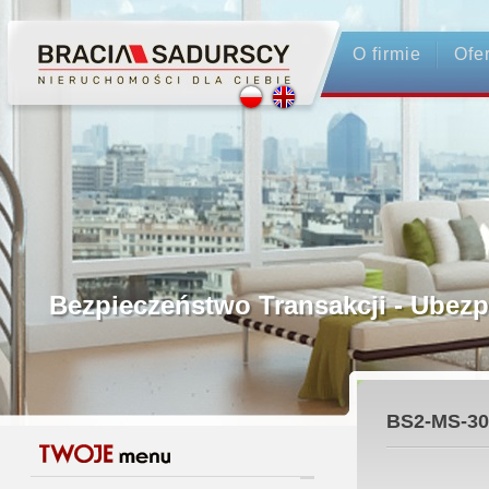
O firmie
Ofe
Profesjonalne Pośrednictwo
Bezpieczeństwo Transakcji - Ubez
Licencjonowani Pośrednicy
BS2-MS-30
Gwarancja Zwrotu Zadatku