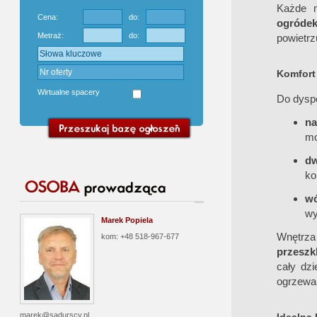
Każde 
Cena:
do:
ogróde
Metraż:
do:
powietrz
Komfort 
Wirtualne spacery
Do dysp
na
mo
d
ko
wó
wy
Marek Popiela
Wnętrza
kom: +48 518-967-677
przeszk
cały dz
ogrzewan
marek@sadurscy.pl