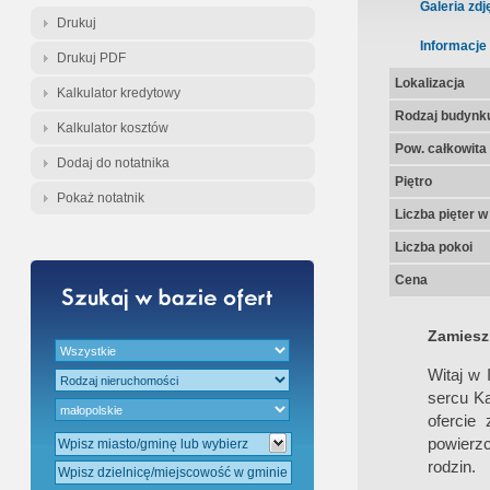
Gratis - Przedwstępna Umowa Nota
Galeria zdj
Drukuj
Informacje
Drukuj PDF
Lokalizacja
Kalkulator kredytowy
Rodzaj budynk
Kalkulator kosztów
Pow. całkowita
Dodaj do notatnika
Piętro
Pokaż notatnik
Liczba pięter 
Liczba pokoi
Cena
Zamieszk
Witaj w
sercu Ka
ofercie
powierz
rodzin.