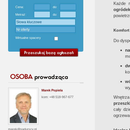
Każde 
Cena:
do:
ogróde
Metraż:
do:
powietrz
Komfort 
Wirtualne spacery
Do dysp
na
mo
d
ko
wó
wy
Marek Popiela
Wnętrza
kom: +48 518-967-677
przeszk
cały dz
ogrzewan
marek@sadurscy.pl