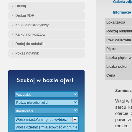
Gratis - Przedwstępna Umowa Nota
Galeria zdj
Drukuj
Informacje
Drukuj PDF
Lokalizacja
Kalkulator kredytowy
Rodzaj budynk
Kalkulator kosztów
Pow. całkowita
Dodaj do notatnika
Piętro
Pokaż notatnik
Liczba pięter 
Liczba pokoi
Cena
Zamieszk
Witaj w
sercu Ka
ofercie
powierz
rodzin.