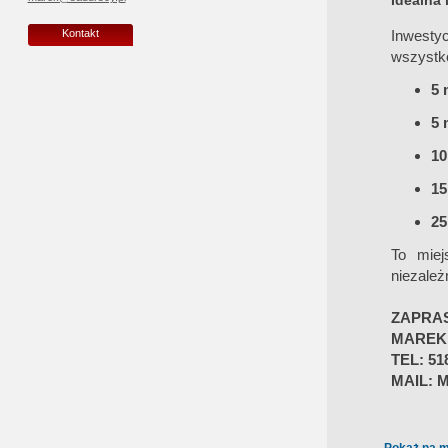
Idealna 
Inwesty
Kontakt
wszystko
5 
5 
10
15
25
To miej
niezależ
ZAPRA
MAREK
TEL: 51
MAIL: