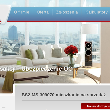
O firmie
Oferta
Zgłoszenia
Kalkulatory
rednictwo
ansakcji - Ubezpieczenie OC
ośrednicy
BS2-MS-309070
mieszkanie na sprzedaż
 Zadatku
Powrót do wynik