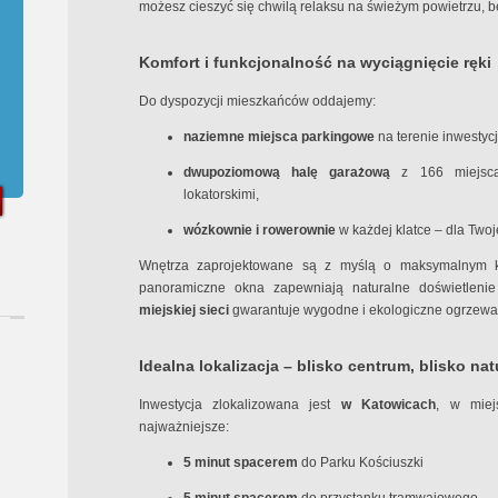
możesz cieszyć się chwilą relaksu na świeżym powietrzu, 
Komfort i funkcjonalność na wyciągnięcie ręki
Do dyspozycji mieszkańców oddajemy:
naziemne miejsca parkingowe
na terenie inwestycj
dwupoziomową halę garażową
z 166 miejsca
lokatorskimi,
wózkownie i rowerownie
w każdej klatce – dla Twoj
Wnętrza zaprojektowane są z myślą o maksymalnym 
panoramiczne okna zapewniają naturalne doświetleni
miejskiej sieci
gwarantuje wygodne i ekologiczne ogrzewa
Idealna lokalizacja – blisko centrum, blisko nat
Inwestycja zlokalizowana jest
w Katowicach
, w miej
najważniejsze:
5 minut spacerem
do Parku Kościuszki