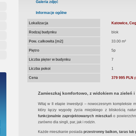
ępna Umowa Notarialna
Galeria zdjęć
Informacje ogólne
Lokalizacja
Katowice, Ceg
Rodzaj budynku
blok
Pow. całkowita [m2]
33.00 m²
Piętro
5p
Liczba pięter w budynku
7
Liczba pokoi
1
Cena
379 995 PLN
(
Zamieszkaj komfortowo, z widokiem na zieleń i
Witaj w II etapie inwestycji – nowoczesnym kompleksie 
który łączy wygodę życia miejskiego z bliskością natu
funkcjonalnie zaprojektowanych mieszkań
o powierzchn
zarówno dla singli, par, jak i rodzin.
Każde mieszkanie posiada
przestronny balkon, taras lub