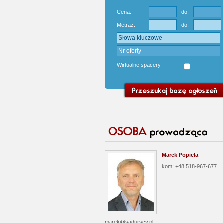
Cena:
do:
Metraż:
do:
Wirtualne spacery
Marek Popiela
kom: +48 518-967-677
marek@sadurscy.pl