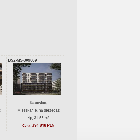
BS2-MS-309069
Katowice,
ż
Mieszkanie, na sprzedaż
4p, 31.55 m²
394 848 PLN
Cena: