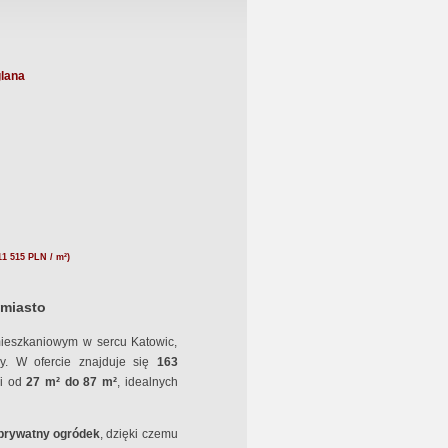
lana
11 515 PLN / m²)
 miasto
mieszkaniowym w sercu Katowic,
ry. W ofercie znajduje się
163
i od
27 m² do 87 m²
, idealnych
 prywatny ogródek
, dzięki czemu