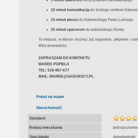
5 minut spacerem
do przystanku tramwajowego
10 minut komunikacją
do ścisłego centrum Katowic
15 minut pieszo
do Katowickiego Parku Leśnego
25 minut spacerem
do katowickiego Rynku
To miejsce, w którym możesz żyć wygodnie, aktywnie i zielo
który prowadzisz.
ZAPRASZAM DO KONTAKTU
MAREK POPIELA
TEL: 518-967-677
MAIL: MAREK@SADURSCY.PL
Pokaż na mapie
Nieruchomość
Standard
Rodzaj mieszkania
jednopoziomo
Stan lokalu
deweloperski