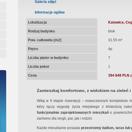
ępna Umowa Notarialna
Galeria zdjęć
Informacje ogólne
Lokalizacja
Katowice, Ceg
Rodzaj budynku
blok
Pow. całkowita [m2]
31.55 m²
Piętro
4p
Liczba pięter w budynku
7
Liczba pokoi
1
Cena
394 848 PLN
(
Zamieszkaj komfortowo, z widokiem na zieleń i
Witaj w II etapie inwestycji – nowoczesnym kompleksie 
który łączy wygodę życia miejskiego z bliskością natu
funkcjonalnie zaprojektowanych mieszkań
o powierzchn
zarówno dla singli, par, jak i rodzin.
Każde mieszkanie posiada
przestronny balkon, taras lub