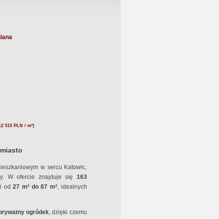
lana
12 515 PLN / m²)
 miasto
mieszkaniowym w sercu Katowic,
ry. W ofercie znajduje się
163
i od
27 m² do 87 m²
, idealnych
 prywatny ogródek
, dzięki czemu