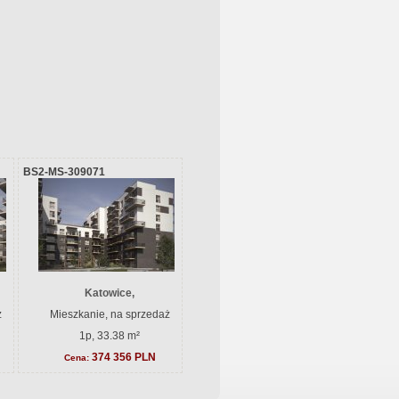
BS2-MS-309071
Katowice,
ż
Mieszkanie, na sprzedaż
1p, 33.38 m²
374 356 PLN
Cena: