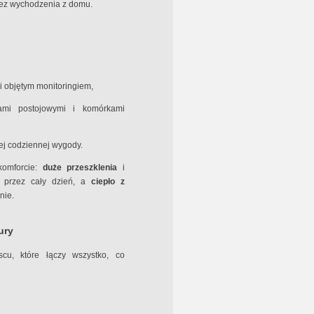
bez wychodzenia z domu.
i objętym monitoringiem,
mi postojowymi i komórkami
ej codziennej wygody.
komforcie:
duże przeszklenia
i
e przez cały dzień, a
ciepło z
nie.
ury
scu, które łączy wszystko, co