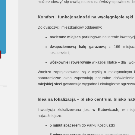
możesz cieszyć się chwilą relaksu na świeżym powietrzu, 
Komfort i funkcjonalność na wyciągnięcie ręki
Do dyspozycji mieszkańców oddajemy:
naziemne miejsca parkingowe
na terenie inwestycj
dwupoziomową halę garażową
z 166 miejsca
lokatorskimi,
wózkownie i rowerownie
w każdej klatce – dla Twoj
Wnętrza zaprojektowane są z myślą o maksymalnym 
panoramiczne okna zapewniają naturalne doświetleni
miejskiej sieci
gwarantuje wygodne i ekologiczne ogrzewa
Idealna lokalizacja – blisko centrum, blisko nat
Inwestycja zlokalizowana jest
w Katowicach
, w miej
najważniejsze:
5 minut spacerem
do Parku Kościuszki