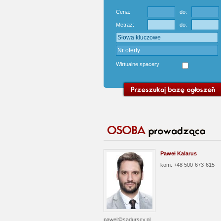
Cena:
do:
Metraż:
do:
Wirtualne spacery
Paweł Kalarus
kom: +48 500-673-615
pawel@sadurscy.pl