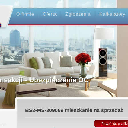
O firmie
Oferta
Zgłoszenia
Kalkulatory
rednictwo
ansakcji - Ubezpieczenie OC
ośrednicy
BS2-MS-309069
mieszkanie na sprzedaż
 Zadatku
Powrót do wynik