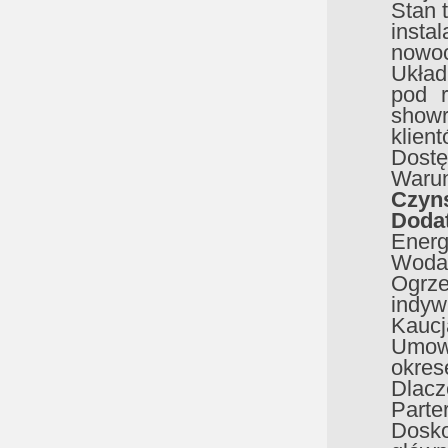
Stan 
insta
nowoc
Układ
pod r
showr
klient
Dostę
Warun
Czyns
Dodat
Energ
Woda,
Ogrze
indyw
Kaucj
Umow
okres
Dlacz
Parte
Dosko