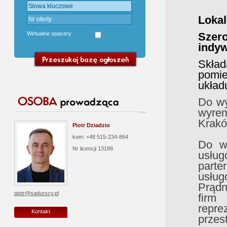
Loka
Wirtualne spacery
Szer
indyw
Skła
pomie
układu
Do wy
wyrem
Krakó
Piotr Dziadzio
kom: +48 515-234-864
Do wy
Nr licencji
13199
usłu
part
usług
Prądn
piotr@sadurscy.pl
firm 
repr
Kontakt
przest