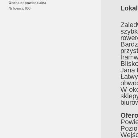
Osoba odpowiedzialna
Lokal
Nr licencji:
803
Zale
szyb
rower
Bardz
przys
tramw
Blisk
Jana P
Łatw
obwod
W oko
sklep
biuro
Ofero
Powie
Pozio
Wejśc