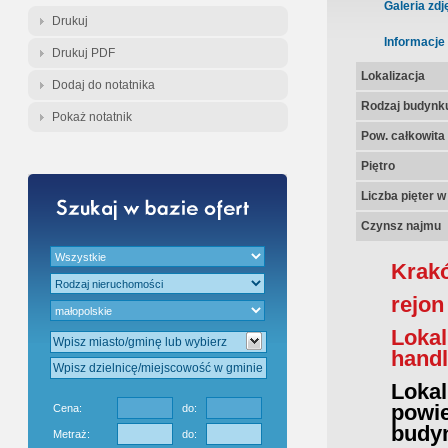
Gratis - Przedwstępna Umowa Nota
Galeria zdj
Drukuj
Informacje
Drukuj PDF
Lokalizacja
Dodaj do notatnika
Rodzaj budynk
Pokaż notatnik
Pow. całkowita
Piętro
Liczba pięter 
Czynsz najmu
Krak
rejon
Loka
hand
Lok
powie
Cena:
do:
budy
Metraż:
do: