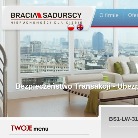
O firmie
Ofe
Profesjonalne Pośrednictwo
Bezpieczeństwo Transakcji - Ubez
Licencjonowani Pośrednicy
BS1-LW-31
Gwarancja Zwrotu Zadatku