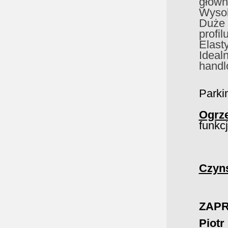
główn
Wysok
Duże 
profil
Elast
Ideal
handl
Parki
Ogrz
funkc
Czyn
ZAPR
Piotr