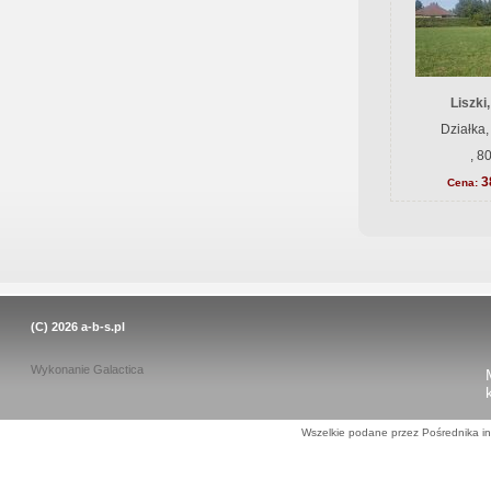
Liszki
Działka,
, 8
3
Cena:
(C) 2026
a-b-s.pl
Wykonanie
Galactica
Wszelkie podane przez Pośrednika in