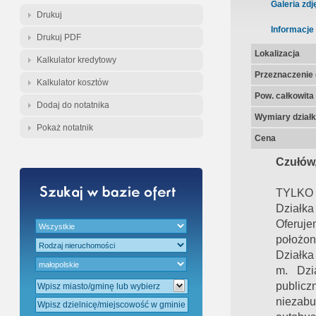
Gratis - Przedwstępna Umowa Nota
Galeria zdj
Drukuj
Informacje
Drukuj PDF
Lokalizacja
Kalkulator kredytowy
Przeznaczenie d
Kalkulator kosztów
Pow. całkowita
Dodaj do notatnika
Wymiary działk
Pokaż notatnik
Cena
Czułów,
TYLKO
Działka
Oferuj
położon
Działka
m. Dzi
publicz
niezabu