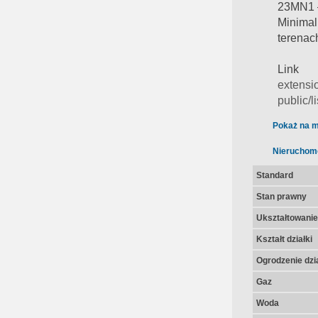
23MN1
Minima
terenac
Li
extensio
public/
Pokaż na m
Nieruchom
Standard
Stan prawny
Ukształtowanie 
Kształt działki
Ogrodzenie dzia
Gaz
Woda