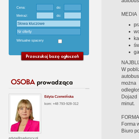
autobus
Cena:
do:
MEDIA
Metraż:
do:
pr
wo
ka
Wirtualne spacery
św
ga
NAJBLI
W pobliż
autobus
można 
odległ
Dojazd 
Edyta Czerwińska
minut.
kom: +48 793-928-312
FORMA
Forma w
Biuro p
edyta@sadurscy.pl