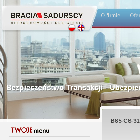
O firmie
Ofe
Profesjonalne Pośrednictwo
Bezpieczeństwo Transakcji - Ubez
Licencjonowani Pośrednicy
BS5-GS-31
Gwarancja Zwrotu Zadatku