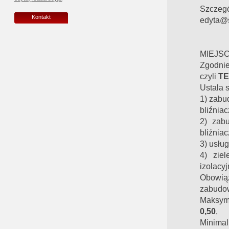
Szczegó
Kontakt
edyta@s
MIEJS
Zgodnie
czyli
TE
Ustala 
1) zabu
bliźnia
2) zab
bliźnia
3) usług
4) ziel
izolacy
Obowiąz
zabudow
Maksym
0,50
,
Minimal