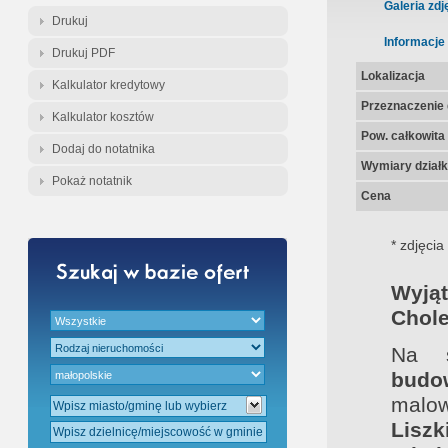
Gratis - Przedwstępna Umowa Nota
Galeria zdj
Drukuj
Informacje
Drukuj PDF
Lokalizacja
Kalkulator kredytowy
Przeznaczenie d
Kalkulator kosztów
Pow. całkowita
Dodaj do notatnika
Wymiary działk
Pokaż notatnik
Cena
* zdjęcia
Wyjąt
Chole
Na s
budo
malow
Liszki