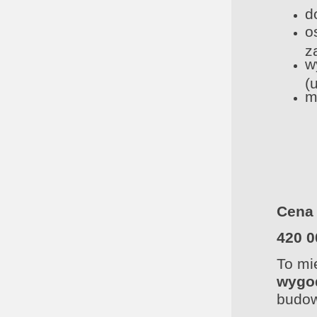
d
o
z
w
(
m
Cena
420 0
To mi
wygo
budow