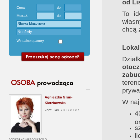
od Li
Cena:
do:
To id
Metraż:
do:
własn
chcą 
Wirtualne spacery
Lokal
Dzia
otocz
zabu
tere
prywa
Agnieszka Grün-
W najb
Kierzkowska
kom: +48 507-668-087
4
o
s
l
agnieszka2@sadurscy.pl