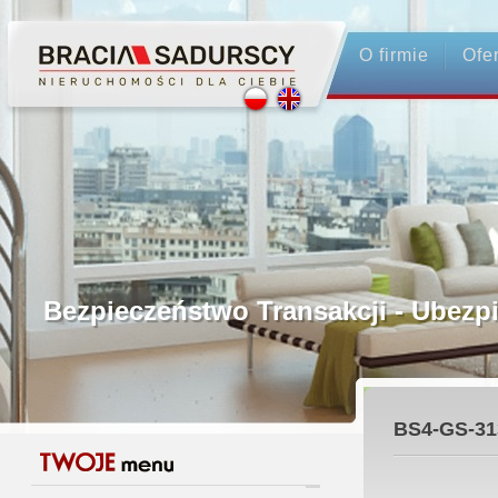
O firmie
Ofe
Profesjonalne Pośrednictwo
Bezpieczeństwo Transakcji - Ubez
Licencjonowani Pośrednicy
BS4-GS-31
Gwarancja Zwrotu Zadatku