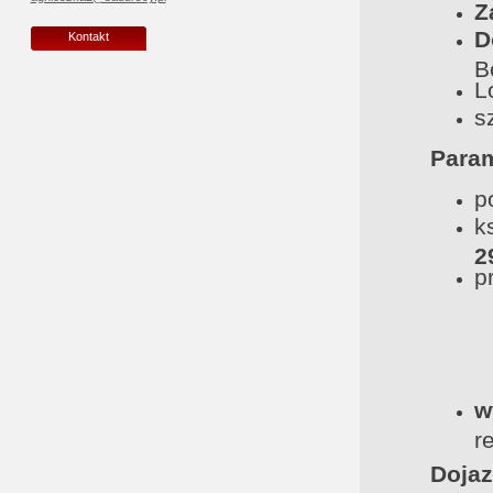
Z
D
Kontakt
B
L
s
Param
p
k
2
p
w
r
Dojaz