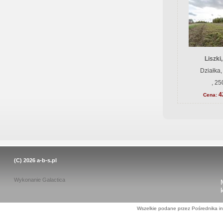
Liszki
Działka,
, 25
4
Cena:
(C) 2026
a-b-s.pl
Wykonanie
Galactica
Wszelkie podane przez Pośrednika in