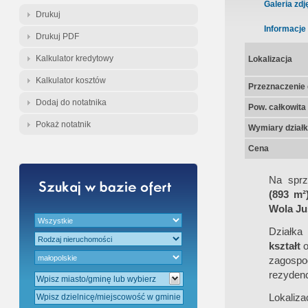
Gratis - Przedwstępna Umowa Nota
Galeria zdj
Drukuj
Informacje
Drukuj PDF
Kalkulator kredytowy
Lokalizacja
Kalkulator kosztów
Przeznaczenie d
Dodaj do notatnika
Pow. całkowita
Pokaż notatnik
Wymiary działk
Cena
Na sprz
(893 m²
Wola Ju
Działka
kształt
o
zagospo
rezydenc
Lokaliza