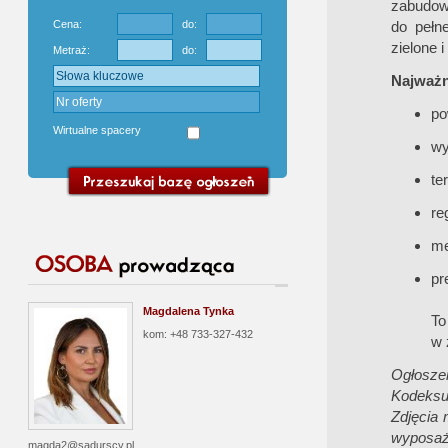
zabudowy
Cena:
do:
do pełne
zielone 
Metraż:
do:
Najważni
po
Wirtualne spacery
wy
te
re
me
pr
Magdalena Tynka
To
kom: +48 733-327-432
w 
Ogłoszen
Kodeksu
Zdjęcia 
wyposaż
magda2@sadurscy.pl