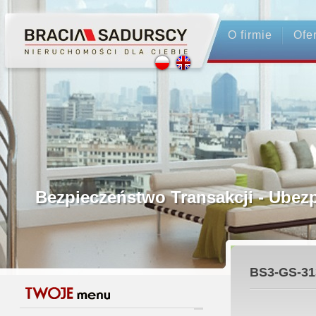
O firmie
Ofe
Profesjonalne Pośrednictwo
Bezpieczeństwo Transakcji - Ubez
Licencjonowani Pośrednicy
BS3-GS-31
Gwarancja Zwrotu Zadatku