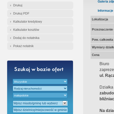
Gratis - Przedwstępna Umowa Nota
Galeria zdj
Drukuj
Informacje
Drukuj PDF
Lokalizacja
Kalkulator kredytowy
Przeznaczenie d
Kalkulator kosztów
Dodaj do notatnika
Pow. całkowita
Pokaż notatnik
Wymiary działk
Cena
Biuro
zapreze
ul. Rąc
Działka
zabudo
bliźnia
Na dzia