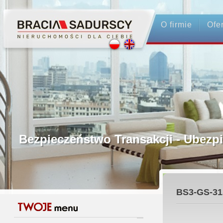
O firmie
Ofe
Profesjonalne Pośrednictwo
Bezpieczeństwo Transakcji - Ubez
Licencjonowani Pośrednicy
BS3-GS-31
Gwarancja Zwrotu Zadatku