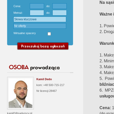
Na sąsi
Cena:
do:
Metraż:
do:
Ważne i
1. Powi
2. Drog
Wirtualne spacery
Warunk
1. Maks
2. Mini
3. Mak
4.
Maks
5. Powi
Kamil Dedo
bliźnia
kom: +48 500-715-217
6. MPZ
Nr licencji
28467
usługo
Cena:
1
(do rozs
kamil2@sadurscy.pl