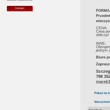
Kontakt
FORMA
Prze
wieczys
CENA:
Cena po
doliczyć
INNE:
Oferuje
jednym z
Biuro p
Zaprasz
Szczeg
798 35
marek3
Pokaż na m
Nieruchom