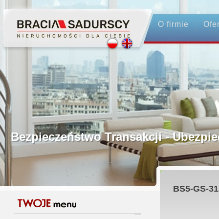
O firmie
Ofe
Profesjonalne Pośrednictwo
Bezpieczeństwo Transakcji - Ubez
Licencjonowani Pośrednicy
BS5-GS-31
Gwarancja Zwrotu Zadatku