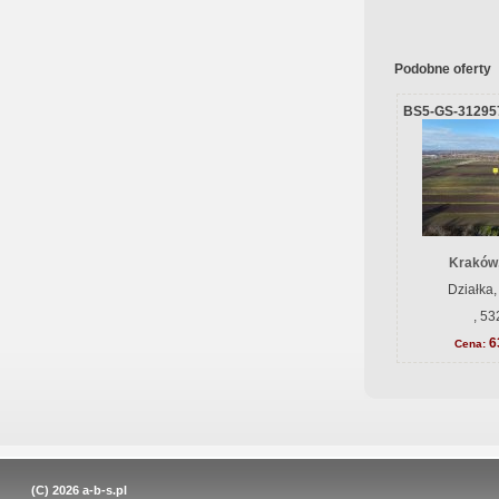
Podobne oferty
BS5-GS-31295
Kraków
Działka,
, 53
6
Cena:
(C) 2026
a-b-s.pl