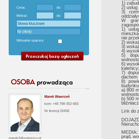
1) zabu
2) usług
Cena:
do:
3) rzem
oddziały
Metraż:
do:
W gran
zagospod
1) usłu
mieszkal
nie prze
Wirtualne spacery
2) wskaź
3) wskaź
4) wysok
5) dop
wolnosto
6) wyso
kalenicy
7) dopu
dachem 
8) powi
budynku 
a) 800 m
wolnost
Marek Wawrzeń
b) 500 m
bliźniac
kom: +48 798-352-683
Link
do 
Nr licencji
26458
DOJAZD
Nierucho
MEDIA:
prąd, wo
marek3@sadurscy.pl