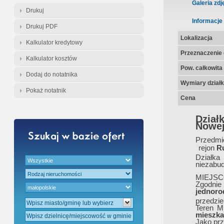
Gratis - Przedwstępna Umowa Nota
Galeria zdj
Drukuj
Informacje
Drukuj PDF
Lokalizacja
Kalkulator kredytowy
Przeznaczenie d
Kalkulator kosztów
Pow. całkowita
Dodaj do notatnika
Wymiary działk
Pokaż notatnik
Cena
Dział
Nowej
Przedmi
rejon
R
Działk
niezabud
MIEJS
Zgodni
jednoro
przedzie
Teren M
mieszka
Jako prz