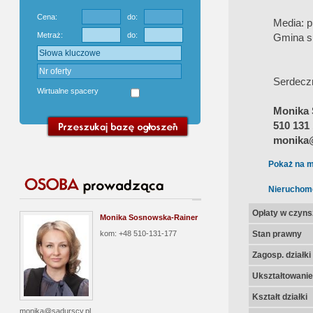
Cena:
do:
Media: p
Metraż:
do:
Gmina su
Serdecz
Wirtualne spacery
Monika 
510 131
monika@
Pokaż na m
Nieruchom
Opłaty w czyns
Monika Sosnowska-Rainer
kom: +48 510-131-177
Stan prawny
Zagosp. działki
Ukształtowanie 
Kształt działki
monika@sadurscy.pl