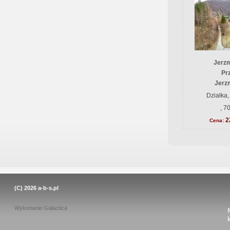
Jerz
Prz
Jerz
Działka,
, 7
2
Cena:
(C) 2026
a-b-s.pl
Wykonanie
Galactica