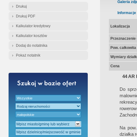
Gratis - Przedwstępna Umowa Nota
Galeria zdj
Drukuj
Informacje
Drukuj PDF
Kalkulator kredytowy
Lokalizacja
Kalkulator kosztów
Przeznaczenie d
Dodaj do notatnika
Pow. całkowita
Pokaż notatnik
Wymiary działk
Cena
44 AR
Do sprz
malownic
rekreac
rowerow
Zachodni
Na pow. 
działka 