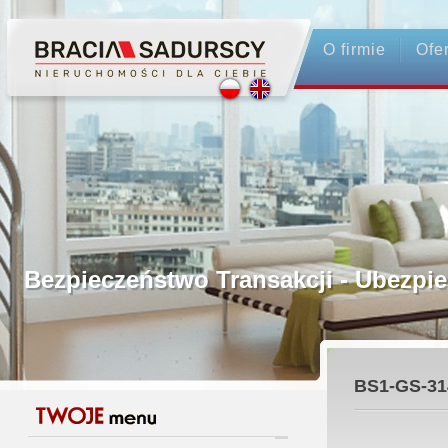
O firmie
Ofe
Profesjonalne Pośrednictwo
Bezpieczeństwo Transakcji - Ubez
Licencjonowani Pośrednicy
BS1-GS-31
Gwarancja Zwrotu Zadatku