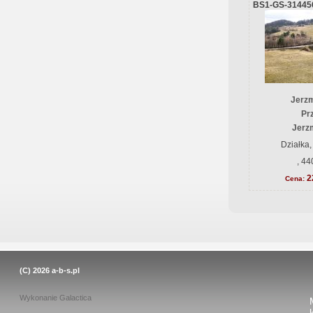
BS1-GS-31445
Jerz
Prz
Jerz
Działka,
, 44
2
Cena:
(C) 2026
a-b-s.pl
Wykonanie
Galactica