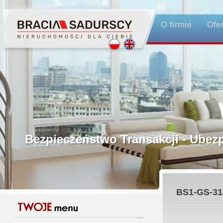
O firmie
Ofe
Profesjonalne Pośrednictwo
Bezpieczeństwo Transakcji - Ubez
Licencjonowani Pośrednicy
BS1-GS-31
Gwarancja Zwrotu Zadatku