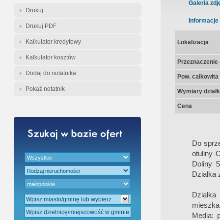
Gratis - Przedwstępna Umowa Nota
Galeria zdj
Drukuj
Informacje
Drukuj PDF
Kalkulator kredytowy
Lokalizacja
Kalkulator kosztów
Przeznaczenie d
Dodaj do notatnika
Pow. całkowita
Pokaż notatnik
Wymiary działk
Cena
Do sprz
otuliny 
Doliny S
Działka 
Działka
mieszkal
Media: 