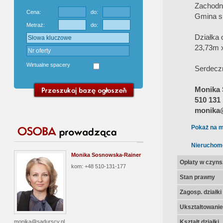
Zachodni
Cena:
do:
Gmina su
Metraż:
do:
Działka 
23,73m 
Wirtualne spacery
Serdecz
Monika 
510 131
monika@
Pokaż na m
Nieruchom
Monika Sosnowska-Rainer
Opłaty w czyns
kom: +48 510-131-177
Stan prawny
Zagosp. działki
Ukształtowanie 
Kształt działki
monika@sadurscy.pl