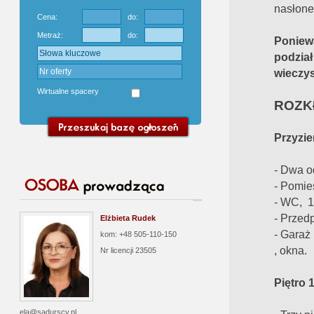
nasłone
Cena:
do:
Metraż:
do:
Poniew
podział
wieczys
Wirtualne spacery
ROZK
Przyzie
- Dwa o
- Pomie
- WC, 1
- Przed
Elżbieta Rudek
- Garaż
kom: +48 505-110-150
, okna.
Nr licencji
23505
Piętro 
ela@sadurscy.pl