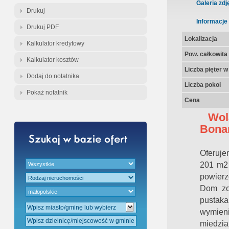
Gratis - Przedwstępna Umowa Nota
Galeria zdj
Drukuj
Informacje
Drukuj PDF
Lokalizacja
Kalkulator kredytowy
Pow. całkowita
Kalkulator kosztów
Liczba pięter 
Dodaj do notatnika
Liczba pokoi
Pokaż notatnik
Cena
Wola
Bonar
Oferuje
201 m2 
powierz
Dom zo
pustaka
wymieni
miedzi