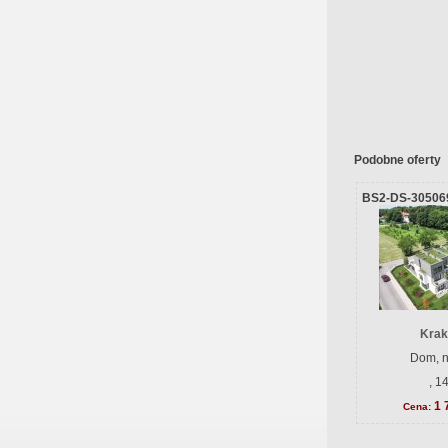
Podobne oferty
BS2-DS-30506
Krak
Dom, n
, 1
1 
Cena: