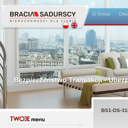
O firmie
Ofe
Profesjonalne Pośrednictwo
Bezpieczeństwo Transakcji - Ubez
Licencjonowani Pośrednicy
BS1-DS-31
Gwarancja Zwrotu Zadatku