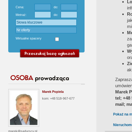
Lo
Cena:
do:
in
Ro
Metraż:
do:
ja
mi
Me
za
Wirtualne spacery
ga
Wy
or
Zi
ak
Zaprasz
umówien
Marek P
Marek Popiela
tel; +48
kom: +48 518-967-677
mail; m
Pokaż na m
Nieruchom
marek@sadurscy.pl