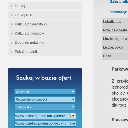
Gratis - Przedwstępna Umowa Nota
Galeria zdj
Drukuj
Informacje
Drukuj PDF
Lokalizacja
Kalkulator kredytowy
Pow. całkowita
Kalkulator kosztów
Liczba pięter 
Dodaj do notatnika
Liczba pokoi
Pokaż notatnik
Cena
Parkowe
Z przyj
jednoro
okolicy
elegancj
dla rodz
Kluczow