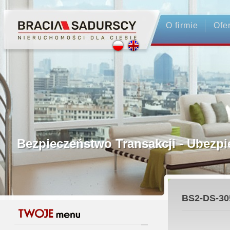
O firmie
Ofe
Profesjonalne Pośrednictwo
Bezpieczeństwo Transakcji - Ubez
Licencjonowani Pośrednicy
BS2-DS-30
Gwarancja Zwrotu Zadatku