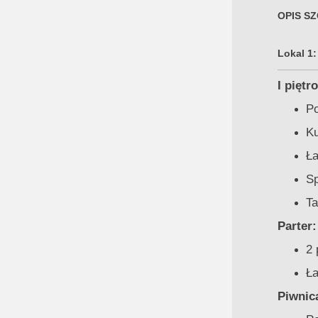
OPIS S
Lokal 1:
I piętro
Po
Ku
Ła
Sp
Ta
Parter:
2 
Ła
Piwnic