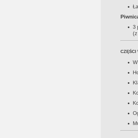
Ła
Piwnic
3 
(z
CZĘŚCI
Wi
Ho
Kl
Ko
Ko
Og
Mu