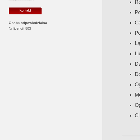
Ro
Kontakt
Po
Ca
Osoba odpowiedzialna
Nr licencji:
803
Po
Łą
Li
Da
Do
Og
Me
Og
Ci