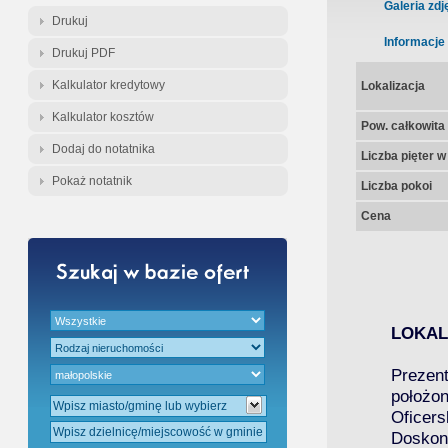
Gratis - Przedwstępna Umowa Nota
Galeria zdj
Drukuj
Informacje
Drukuj PDF
Kalkulator kredytowy
Lokalizacja
Kalkulator kosztów
Pow. całkowita
Dodaj do notatnika
Liczba pięter 
Pokaż notatnik
Liczba pokoi
Cena
LOKAL
Prezent
położon
Oficers
Doskona