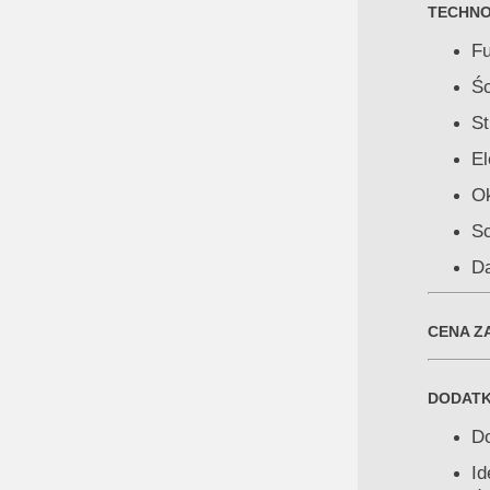
TECHNO
Fu
Śc
St
El
Ok
Sc
Da
CENA ZA
DODATK
Do
Id