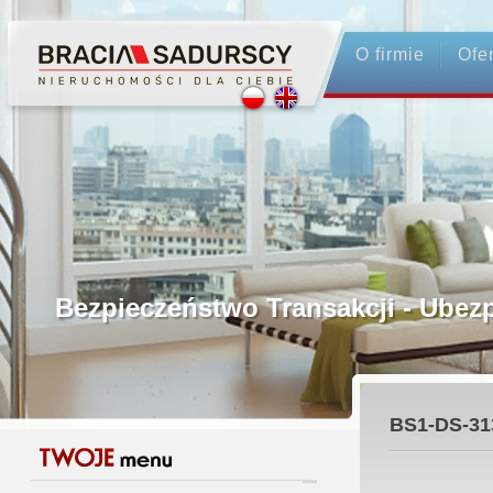
O firmie
Ofe
Profesjonalne Pośrednictwo
Bezpieczeństwo Transakcji - Ubez
Licencjonowani Pośrednicy
BS1-DS-31
Gwarancja Zwrotu Zadatku