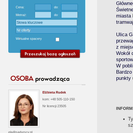
Główneg
Cena:
do:
Świetne
miasta 
Metraż:
do:
tramwaj
Ulica G
Wirtualne spacery
przewag
z miejs
Wokół d
sportow
W pobli
Bardzo 
punkty 
Elżbieta Rudek
kom: +48 505-110-150
Nr licencji
23505
INFORM
Ty
sz
ela@sadurscy.pl