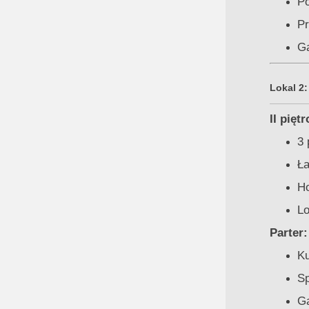
Po
Pr
Ga
Lokal 2:
II piętr
3 
Ła
Ho
Lo
Parter:
Ku
Sp
Ga