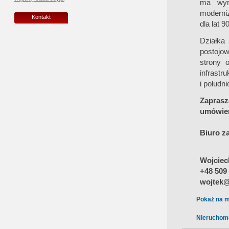
ma wyr
moderni
Kontakt
dla lat 9
Działka
postojow
strony 
infrastr
i połudn
Zaprasz
umówien
Biuro z
Wojciec
+48 509
wojtek@
Pokaż na m
Nieruchom