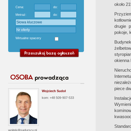
około 21
Cena:
do:
Przyzie
Metraż:
do:
kotłown
drugie p
pokoje, 
Wirtualne spacery
Budynek
żelbetow
styropia
okienna
Nieruch
Internet
niezależ
piece dw
Wojciech Sudoł
Instala
kom: +48 509-907-533
Wymieni
komin
kwasood
Standar
wojtek@sadurscy.pl