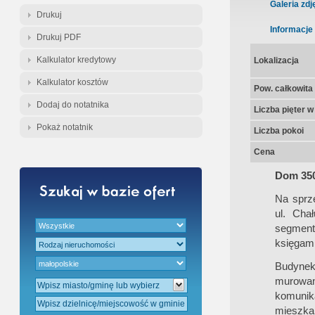
Gratis - Przedwstępna Umowa Nota
Galeria zdj
Drukuj
Informacje
Drukuj PDF
Kalkulator kredytowy
Lokalizacja
Kalkulator kosztów
Pow. całkowita
Dodaj do notatnika
Liczba pięter 
Pokaż notatnik
Liczba pokoi
Cena
Dom 350
Na sprz
ul. Cha
segmentó
księgami
Budynek
murowan
komunik
mieszka