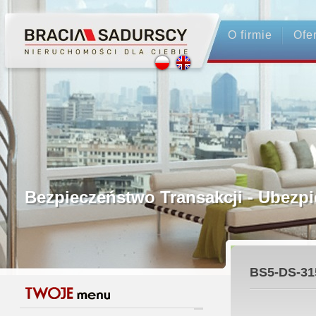
O firmie
Ofe
Profesjonalne Pośrednictwo
Bezpieczeństwo Transakcji - Ubez
Licencjonowani Pośrednicy
BS5-DS-31
Gwarancja Zwrotu Zadatku