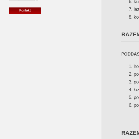
ku
ła
Kontakt
ko
RAZE
PODDAS
ho
po
po
ła
po
po
RAZE