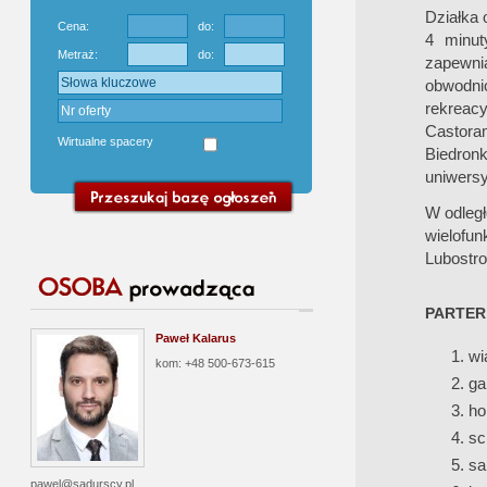
Działka 
Cena:
do:
4 minut
Metraż:
do:
zapewni
obwodn
rekreac
Castoram
Wirtualne spacery
Biedronk
uniwersy
W odległ
wielofu
Lubostro
PARTER
Paweł Kalarus
wi
kom: +48 500-673-615
ga
ho
sc
sa
pawel@sadurscy.pl