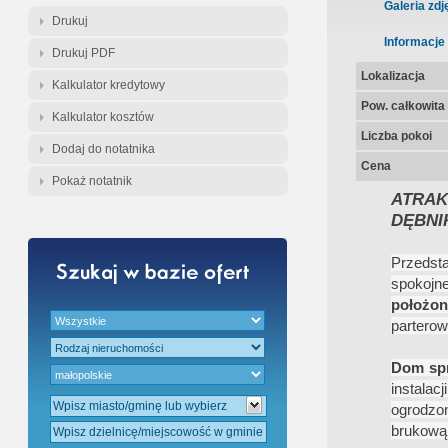
Gratis - Przedwstępna Umowa Nota
Galeria zdj
Drukuj
Informacje
Drukuj PDF
Lokalizacja
Kalkulator kredytowy
Pow. całkowita
Kalkulator kosztów
Liczba pokoi
Dodaj do notatnika
Cena
Pokaż notatnik
ATRA
DĘBNI
Przedst
spokojne
położon
parterow
Dom spr
instalac
ogrodzo
brukową,