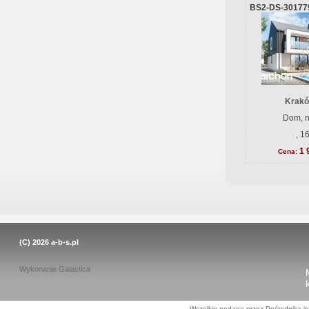
BS2-DS-30177
Krakó
Dom, n
, 1
1 
Cena:
(C) 2026
a-b-s.pl
Wykonanie
Galactica
Wszelkie podane przez Pośrednika in