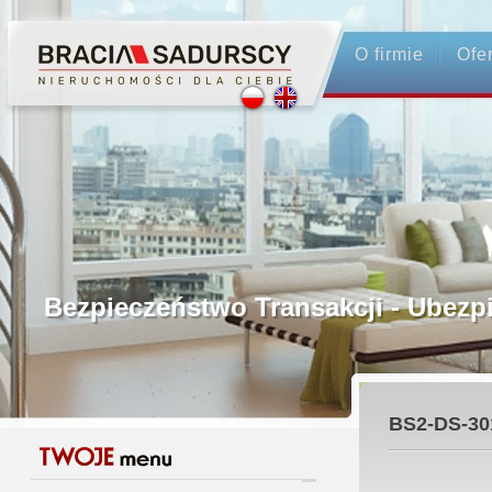
O firmie
Ofe
Profesjonalne Pośrednictwo
Bezpieczeństwo Transakcji - Ubez
Licencjonowani Pośrednicy
BS2-DS-30
Gwarancja Zwrotu Zadatku