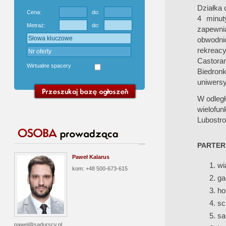
Działka 
Cena:
do:
4 minut
Metraż:
do:
zapewni
obwodn
rekreac
Castoram
Wirtualne spacery
Biedronk
uniwersy
W odległ
wielofu
Lubostro
PARTER
Paweł Kalarus
wi
kom: +48 500-673-615
ga
ho
sc
sa
pawel@sadurscy.pl