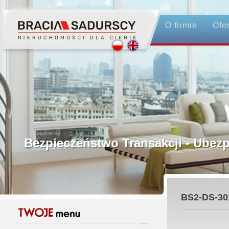
O firmie
Ofe
Profesjonalne Pośrednictwo
Bezpieczeństwo Transakcji - Ubez
Licencjonowani Pośrednicy
BS2-DS-30
Gwarancja Zwrotu Zadatku