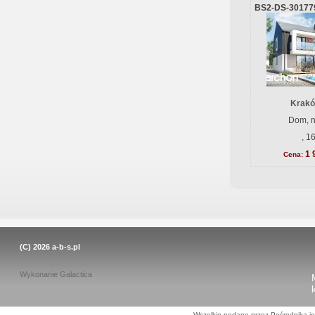
BS2-DS-30177
Krakó
Dom, n
, 1
1 
Cena:
(C) 2026
a-b-s.pl
Wykonanie
Galactica
Wszelkie podane przez Pośrednika in