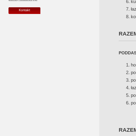
ku
ła
Kontakt
ko
RAZE
PODDAS
ho
po
po
ła
po
po
RAZE