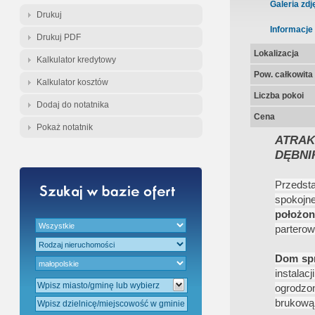
Gratis - Przedwstępna Umowa Nota
Galeria zdj
Drukuj
Informacje
Drukuj PDF
Lokalizacja
Kalkulator kredytowy
Pow. całkowita
Kalkulator kosztów
Liczba pokoi
Dodaj do notatnika
Cena
Pokaż notatnik
ATRA
DĘBNI
Przedst
spokojne
położon
parterow
Dom spr
instalac
ogrodzo
brukową,