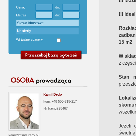
!!! Moż
Cena:
do:
!!! Ide
Metraż:
do:
Rozkła
zadbane
Wirtualne spacery
15 m2
W skła
z częśc
Stan m
przeszł
Kamil Dedo
Lokali
kom: +48 500-715-217
skomun
Nr licencji
28467
wszelkie
Jeżeli 
świetną
kamil2@sadurscy.pl