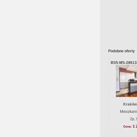
Podobne oferty
BS5-MS-28613
Kraków
Mieszkani
2p, 
1 
Cena: