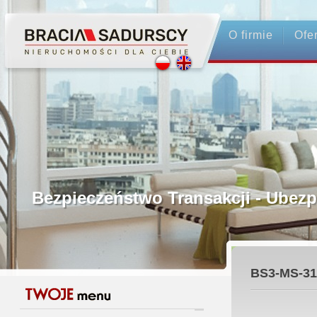
O firmie
Ofe
Profesjonalne Pośrednictwo
Bezpieczeństwo Transakcji - Ubez
Licencjonowani Pośrednicy
BS3-MS-31
Gwarancja Zwrotu Zadatku