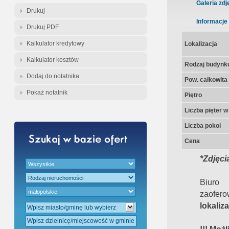
Gratis - Przedwstępna Umowa Nota
Galeria zdj
Drukuj
Informacje
Drukuj PDF
Kalkulator kredytowy
Lokalizacja
Kalkulator kosztów
Rodzaj budynk
Dodaj do notatnika
Pow. całkowita
Pokaż notatnik
Piętro
Liczba pięter 
Liczba pokoi
Cena
*Zdjęci
Biuro
zaofe
lokaliz