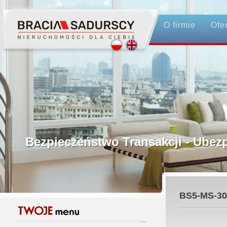
O firmie
Ofe
Profesjonalne Pośrednictwo
Bezpieczeństwo Transakcji - Ubez
Licencjonowani Pośrednicy
BS5-MS-30
Gwarancja Zwrotu Zadatku