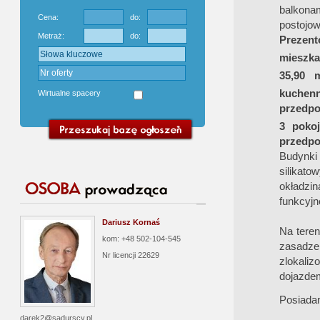
balkona
Cena:
do:
postojo
Metraż:
do:
Prezent
mieszkan
35,90 
kuchen
Wirtualne spacery
przedpo
3 poko
przedpo
Budynki 
silikat
okładzi
funkcyjn
Dariusz Kornaś
Na teren
kom: +48 502-104-545
zasadz
Nr licencji
22629
zlokaliz
dojazdem
Posiada
darek2@sadurscy.pl