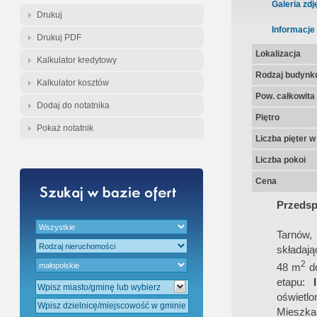
Gratis - Przedwstępna Umowa Nota
Galeria zdj
Drukuj
Informacje
Drukuj PDF
Lokalizacja
Kalkulator kredytowy
Rodzaj budynk
Kalkulator kosztów
Pow. całkowita
Dodaj do notatnika
Piętro
Pokaż notatnik
Liczba pięter 
Liczba pokoi
Cena
Przedsp
Tarnów,
składają
2
48 m
d
etapu:
oświetlo
Mieszka