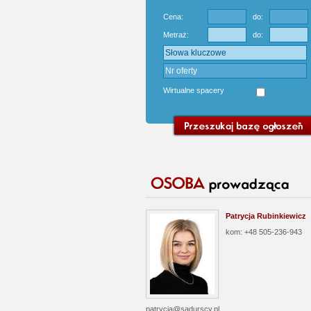
Cena:
do:
Metraż:
do:
Wirtualne spacery
Patrycja Rubinkiewicz
kom: +48 505-236-943
patrycja@sadurscy.pl