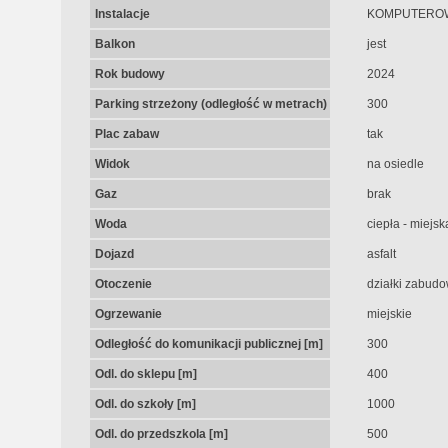
Instalacje
KOMPUTEROW
Balkon
jest
Rok budowy
2024
Parking strzeżony (odległość w metrach)
300
Plac zabaw
tak
Widok
na osiedle
Gaz
brak
Woda
ciepła - miejsk
Dojazd
asfalt
Otoczenie
działki zabud
Ogrzewanie
miejskie
Odległość do komunikacji publicznej [m]
300
Odl. do sklepu [m]
400
Odl. do szkoły [m]
1000
Odl. do przedszkola [m]
500