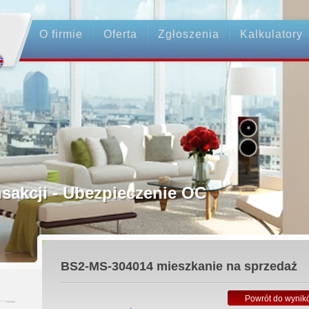
O firmie
Oferta
Zgłoszenia
Kalkulatory
rednictwo
ansakcji - Ubezpieczenie OC
ośrednicy
BS2-MS-304014
mieszkanie na sprzedaż
 Zadatku
Powrót do wynik