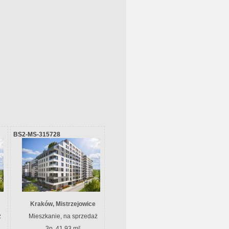
BS2-MS-315728
Kraków, Mistrzejowice
ż
Mieszkanie, na sprzedaż
3p, 41.93 m²