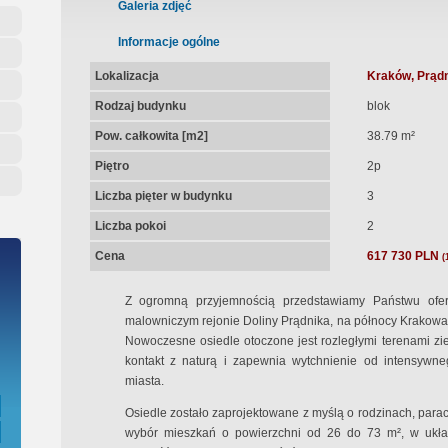
ępna Umowa Notarialna
Galeria zdjęć
Informacje ogólne
Lokalizacja
Kraków, Prądn
Rodzaj budynku
blok
Pow. całkowita [m2]
38.79 m²
Piętro
2p
Liczba pięter w budynku
3
Liczba pokoi
2
Cena
617 730 PLN
(
Z ogromną przyjemnością przedstawiamy Państwu ofe
malowniczym rejonie Doliny Prądnika, na północy Krakowa, 
Nowoczesne osiedle otoczone jest rozległymi terenami zi
kontakt z naturą i zapewnia wytchnienie od intensywn
miasta.
Osiedle zostało zaprojektowane z myślą o rodzinach, parach
wybór mieszkań o powierzchni od 26 do 73 m², w układ