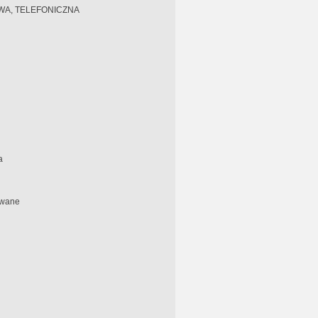
A, TELEFONICZNA
a
owane