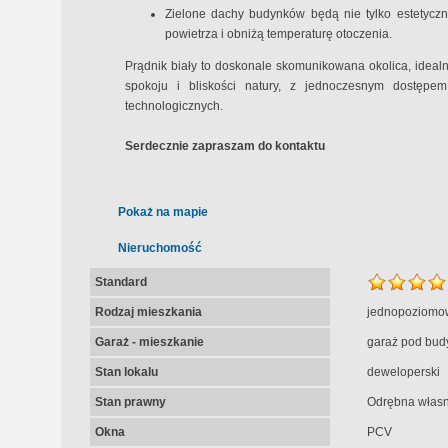
Zielone dachy budynków będą nie tylko estetyczn
powietrza i obniżą temperaturę otoczenia.
Prądnik biały to doskonale skomunikowana okolica, ideal
spokoju i bliskości natury, z jednoczesnym dostęp
technologicznych.
Serdecznie zapraszam do kontaktu
Pokaż na mapie
Nieruchomość
Standard
Rodzaj mieszkania
jednopoziomo
Garaż - mieszkanie
garaż pod bud
Stan lokalu
deweloperski
Stan prawny
Odrębna własn
Okna
PCV