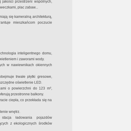
 jakości przestrzeni wspólnych,
aweczkami, plac zabaw...
iają się kameralną architekturą,
rantuje mieszkańcom poczucie
hnologia inteligentnego domu,
wietleniem i zaworami wody.
nych w nawiewnikach okiennych
bejmuje trwałe płytki gresowe,
szczędne oświetlenie LED.
dami o powierzchni do 123 m²,
erują przestronne balkony.
acie ciepła, co przekłada się na
enie wnętrz.
 stacja ładowania pojazdów
jących z ekologicznych środków