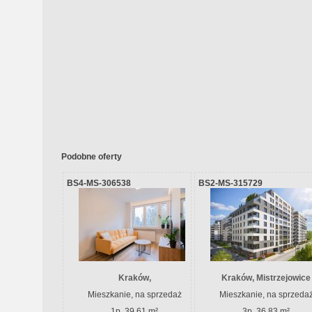
Podobne oferty
BS4-MS-306538
BS2-MS-315729
Kraków,
Kraków, Mistrzejowice
Mieszkanie, na sprzedaż
Mieszkanie, na sprzeda
1p, 39.61 m²
3p, 36.83 m²