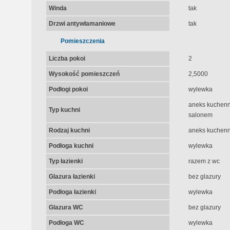
Winda
tak
Drzwi antywłamaniowe
tak
Pomieszczenia
Liczba pokoi
2
Wysokość pomieszczeń
2,5000
Podłogi pokoi
wylewka
aneks kuchenny
Typ kuchni
salonem
Rodzaj kuchni
aneks kuchenny
Podłoga kuchni
wylewka
Typ łazienki
razem z wc
Glazura łazienki
bez glazury
Podłoga łazienki
wylewka
Glazura WC
bez glazury
Podłoga WC
wylewka