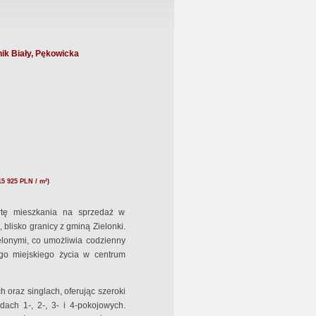
ik Biały, Pękowicka
15 925 PLN / m²)
rtę mieszkania na sprzedaż w
blisko granicy z gminą Zielonki.
elonymi, co umożliwia codzienny
ego miejskiego życia w centrum
 oraz singlach, oferując szeroki
ach 1-, 2-, 3- i 4-pokojowych.