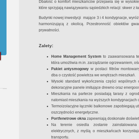
Dbałość o komfort mieszkańców przejawia się w wysokiej
które sprzyjają nawiązywaniu sąsiedzkich relacji: skwer z ł
Budynki nowej inwestycji mające 3 i 4 kondygnacje, wyróżn
harmonizującą z okolicą. Przestronność obiektów gwa
prywatności.
Zalety:
Home Management System
to zaawansowana tec
która umożliwia m.in. zarządzanie ogrzewaniem, oś
Pakiet antysmogowy
w postaci filtrów montowa
dba o czystość powietrza we wnętrzach mieszkań.
Wysoki standard wykończenia części wspólnych o
dekoracyjne panele imitujące drewno oraz energoo
Mieszkania na parterze posiadają tarasy z ogro
natomiast mieszkania na wyższych kondygnacjach of
Termoizolacyjne łączniki balkonowe zapobiegają utr
oszczędności energetyczne.
Portfenetrowe okna
zapewniają doskonałe doświetl
Na terenie osiedla zostanie zainstalowana
elektrycznych, z myślą o mieszkańcach korzysta
transportu.