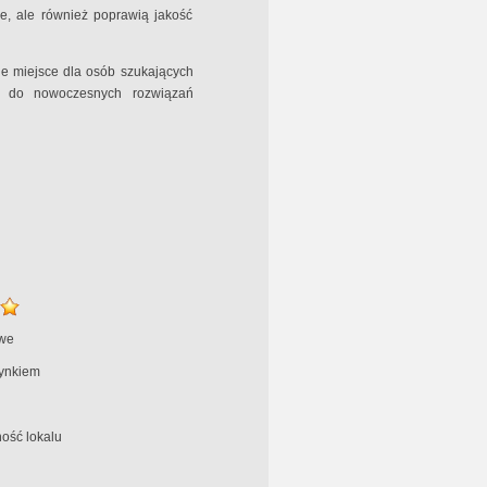
e, ale również poprawią jakość
ne miejsce dla osób szukających
em do nowoczesnych rozwiązań
we
ynkiem
ość lokalu