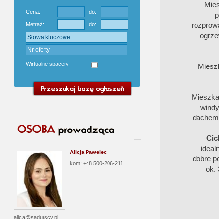
Mies
Cena:
do:
p
rozprowa
Metraż:
do:
ogrze
Wirtualne spacery
Mieszk
Mieszkan
windy
dachem.
Cic
ideal
Alicja Pawelec
dobre p
kom: +48 500-206-211
ok. 
alicja@sadurscy.pl