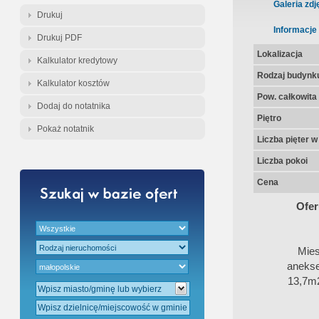
Gratis - Przedwstępna Umowa Nota
Galeria zdj
Drukuj
Informacje
Drukuj PDF
Lokalizacja
Kalkulator kredytowy
Rodzaj budynk
Kalkulator kosztów
Pow. całkowita
Dodaj do notatnika
Piętro
Pokaż notatnik
Liczba pięter 
Liczba pokoi
Cena
Ofer
Mies
anekse
13,7m2