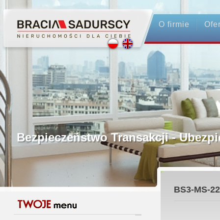
O firmie
Ofe
Profesjonalne Pośrednictwo
Bezpieczeństwo Transakcji - Ubez
Licencjonowani Pośrednicy
BS3-MS-22
Gwarancja Zwrotu Zadatku