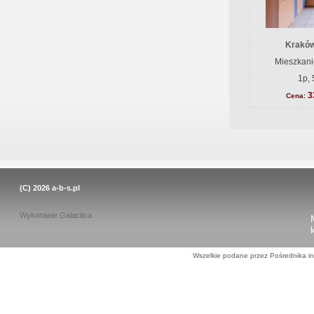
Kraków
Mieszkani
1p, 
3
Cena:
(C) 2026
a-b-s.pl
Wykonanie
Galactica
Wszelkie podane przez Pośrednika in