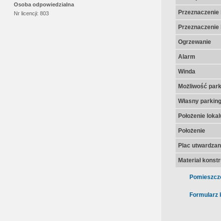
Osoba odpowiedzialna
Przeznaczenie 
Nr licencji:
803
Przeznaczenie 
Ogrzewanie
Alarm
Winda
Możliwość par
Własny parkin
Położenie lokal
Położenie
Plac utwardza
Materiał konst
Pomieszcz
Formularz 