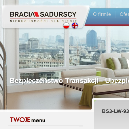
O firmie
Ofe
Profesjonalne Pośrednictwo
Bezpieczeństwo Transakcji - Ubez
Licencjonowani Pośrednicy
BS3-LW-93
Gwarancja Zwrotu Zadatku