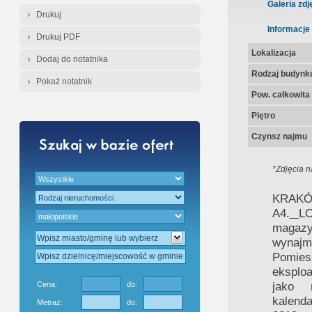
Gratis - Przedwstępna Umowa Nota
Galeria zdj
Drukuj
Informacje
Drukuj PDF
Lokalizacja
Dodaj do notatnika
Rodzaj budynk
Pokaż notatnik
Pow. całkowita
Piętro
Czynsz najmu
*Zdjęcia n
KRAKÓ
A4.
L
magazy
wynaj
Pomies
eksploa
jako 
Cena:
do:
kalenda
Metraż:
do: