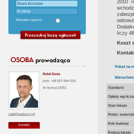
2010 r
wchodz
zabezp
odśnie
Wirtualne spacery
Dodatko
liczy 4
Koszt w
Kontak
Pokaż na m
Rafał Duda
Nieruchom
kom: +48 507-894-500
Standard
Nr licencji
18351
Opłaty wg licz
Stan lokalu
rafal@sadurscy.pl
Podst. materia
Rok budowy
Kontakt
Rodzaj lokalu