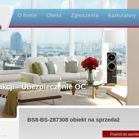
O firmie
Oferta
Zgłoszenia
Kalkulatory
rednictwo
ansakcji - Ubezpieczenie OC
średnicy
BS8-BS-287308
obiekt na sprzedaż
 Zadatku
Powrót do wynik