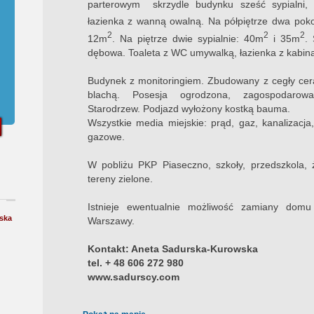
parterowym skrzydle budynku sześć sypialni,
łazienka z wanną owalną. Na półpiętrze dwa pok
2
2
2
12m
. Na piętrze dwie sypialnie: 40m
i 35m
.
dębowa. Toaleta z WC umywalką, łazienka z kabin
Budynek z monitoringiem. Zbudowany z cegły cera
blachą. Posesja ogrodzona, zagospodarowa
Starodrzew. Podjazd wyłożony kostką bauma.
Wszystkie media miejskie: prąd, gaz, kanalizacj
gazowe.
W pobliżu PKP Piaseczno, szkoły, przedszkola, żł
tereny zielone.
Istnieje ewentualnie możliwość zamiany dom
ska
Warszawy.
Kontakt: Aneta Sadurska-Kurowska
tel. + 48 606 272 980
www.sadurscy.com