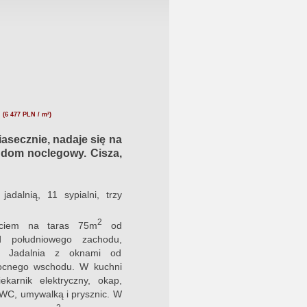
N
(6 477 PLN / m²)
asecznie, nadaje się na
, dom noclegowy. Cisza,
adalnią, 11 sypialni, trzy
2
ciem na taras 75m
od
 południowego zachodu,
. Jadalnia z oknami od
ocnego wschodu. W kuchni
karnik elektryczny, okap,
 WC, umywalką i prysznic. W