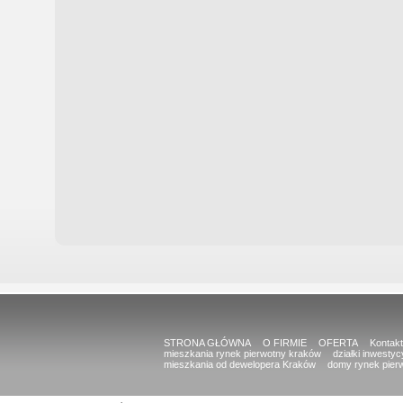
STRONA GŁÓWNA
O FIRMIE
OFERTA
Kontakt
mieszkania rynek pierwotny kraków
działki inwesty
mieszkania od dewelopera Kraków
domy rynek pier