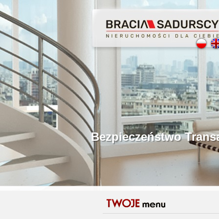
Profesjonalne Poś
Bezpieczeństwo Tr
Licencjonowani Po
Gwarancja Zwrotu