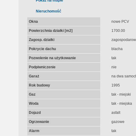
Pokaż na mapie
Nieruchomość
Okna
nowe PCV
Powierzchnia działki [m2]
1700.00
Zagosp. działki
zagospodaro
Pokrycie dachu
blacha
Pozwolenie na użytkowanie
tak
Podpiwniczenie
nie
Garaż
na dwa samoc
Rok budowy
1995
Gaz
tak - miejski
Woda
tak - miejska
Dojazd
asfalt
Ogrzewanie
gazowe
Alarm
tak