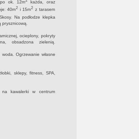
2
 po ok. 12m
każda, oraz
2
2
oje: 40m
i 15m
z tarasem
 Skosy. Na podłodze klepka
ą prysznicową.
micznej, ocieplony, pokryty
na, obsadzona zielenią.
a, woda. Ogrzewanie własne
obki, sklepy, fitness, SPA,
u na kawalerki w centrum