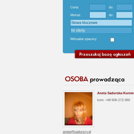
Cena:
do:
Metraż:
do:
Wirtualne spacery
Aneta Sadurska-Kurow
kom: +48 606-272-980
aneta@sadurscy.pl