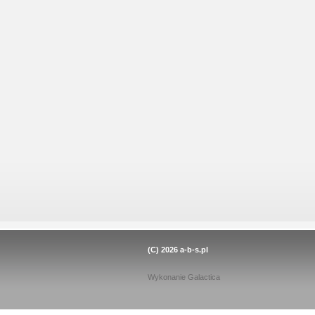
(C) 2026
a-b-s.pl
Wykonanie
Galactica