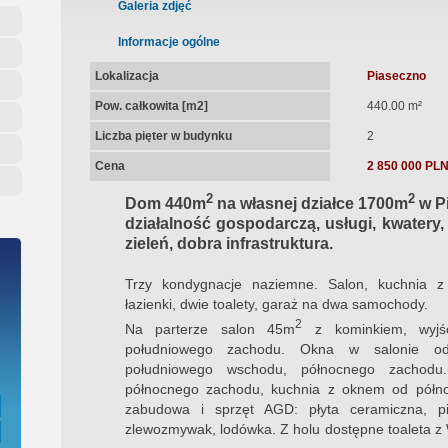
ępna Umowa Notarialna
Galeria zdjęć
Informacje ogólne
Lokalizacja
Piaseczno
Pow. całkowita [m2]
440.00 m²
Liczba pięter w budynku
2
Cena
2 850 000 PL
2
2
Dom 440m
na własnej działce 1700m
w Pi
działalność gospodarczą, usługi, kwatery
zieleń, dobra infrastruktura.
Trzy kondygnacje naziemne. Salon, kuchnia z j
łazienki, dwie toalety, garaż na dwa samochody.
2
Na parterze salon 45m
z kominkiem, wyjś
południowego zachodu. Okna w salonie od
południowego wschodu, północnego zachodu
północnego zachodu, kuchnia z oknem od półn
zabudowa i sprzęt AGD: płyta ceramiczna, pie
zlewozmywak, lodówka. Z holu dostępne toaleta z