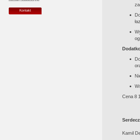
za
Kontakt
Do
ła
Wy
og
Dodatk
Do
or
Ni
Ws
Cena 8 1
Serdecz
Kamil D