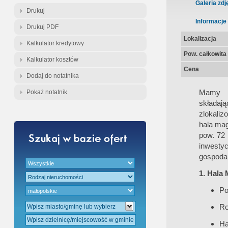
Gratis - Przedwstępna Umowa Nota
Galeria zdj
Drukuj
Informacje
Drukuj PDF
Lokalizacja
Kalkulator kredytowy
Pow. całkowita
Kalkulator kosztów
Cena
Dodaj do notatnika
Mamy p
Pokaż notatnik
składaj
zlokaliz
hala ma
pow. 72 
inwestyc
gospodar
1. Hala
Po
Ro
Ha