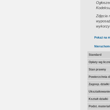
Ogłoszen
Kodeksu
Zdjęcia 
wyposaż
wykorzys
Pokaż na m
Nieruchom
Standard
Opłaty wg licz
Stan prawny
Powierzchnia dz
Zagosp. działki
Ukształtowanie 
Kształt działki
Podst. materia