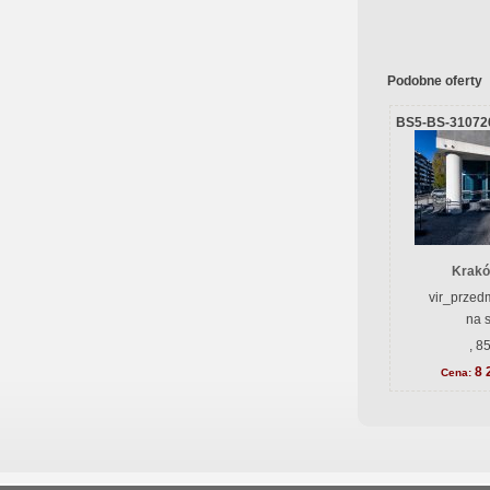
Podobne oferty
BS5-BS-31072
Krakó
vir_przedm
na 
, 8
8 
Cena: