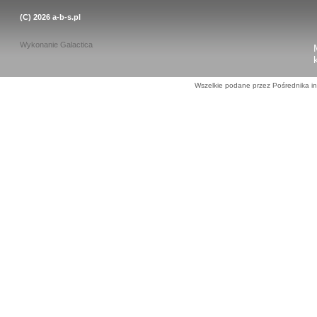
(C) 2026
a-b-s.pl
Wykonanie
Galactica
Wszelkie podane przez Pośrednika in