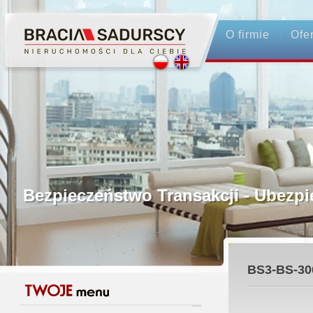
O firmie
Ofe
Profesjonalne Pośrednictwo
Bezpieczeństwo Transakcji - Ubez
Licencjonowani Pośrednicy
BS3-BS-30
Gwarancja Zwrotu Zadatku