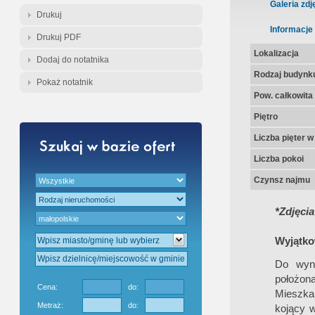
Gratis - Przedwstępna Umowa Nota
Galeria zdj
Drukuj
Informacje
Drukuj PDF
Lokalizacja
Dodaj do notatnika
Rodzaj budynk
Pokaż notatnik
Pow. całkowita
Piętro
Liczba pięter 
Liczba pokoi
Czynsz najmu
*Zdjęcia
Wyjątko
Do wyna
położona
Cena:
do:
Mieszkan
Metraż:
do:
kojący w