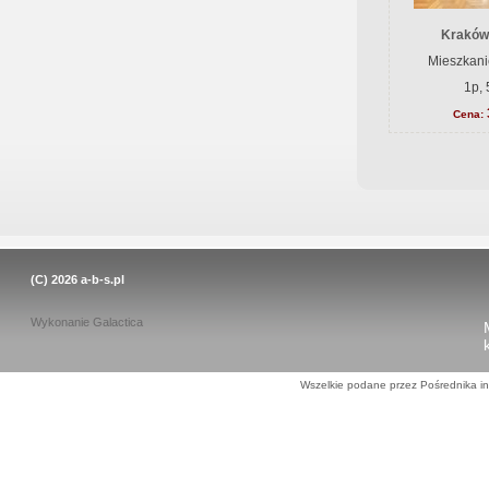
Kraków
Mieszkani
1p, 
Cena:
(C) 2026
a-b-s.pl
Wykonanie
Galactica
Wszelkie podane przez Pośrednika in