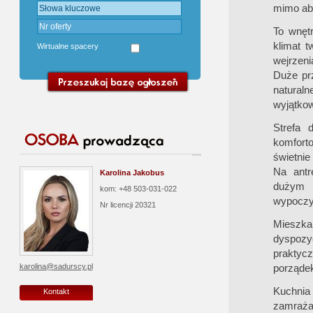
mimo abs
To wnętr
klimat 
Wirtualne spacery
wejrzeni
Duże prz
naturaln
wyjątkow
Strefa 
komforto
świetnie
Na antr
Karolina Jakobus
dużym ł
kom: +48 503-031-022
wypoczyn
Nr licencji
20321
Mieszka
dyspozyc
praktyc
porząde
karolina@sadurscy.pl
Kuchnia 
Kontakt
zamraża