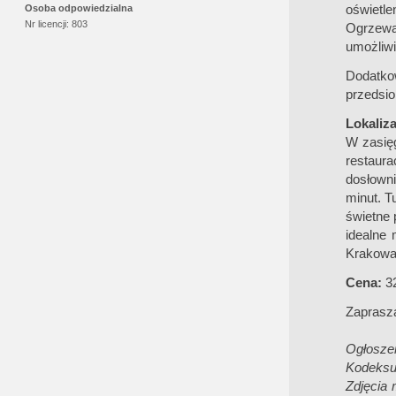
oświetl
Osoba odpowiedzialna
Nr licencji:
803
Ogrzewan
umożliwi
Dodatkow
przedsio
Lokaliza
W zasięg
restaura
dosłowni
minut. T
świetne 
idealne 
Krakowa
Cena:
32
Zaprasza
Ogłoszen
Kodeksu
Zdjęcia 