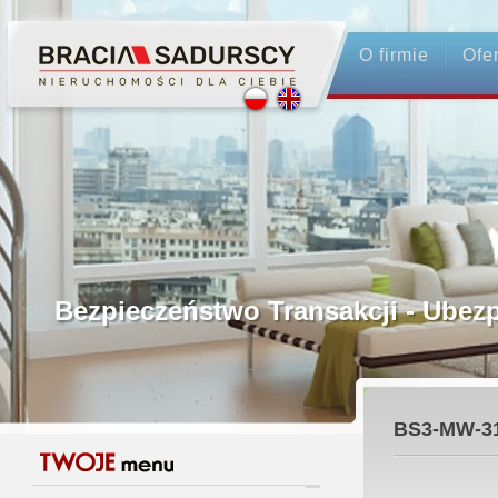
O firmie
Ofe
Profesjonalne Pośrednictwo
Bezpieczeństwo Transakcji - Ubez
Licencjonowani Pośrednicy
BS3-MW-3
Gwarancja Zwrotu Zadatku