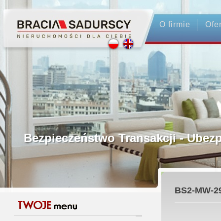
O firmie
Ofe
Profesjonalne Pośrednictwo
Bezpieczeństwo Transakcji - Ubez
Licencjonowani Pośrednicy
BS2-MW-2
Gwarancja Zwrotu Zadatku