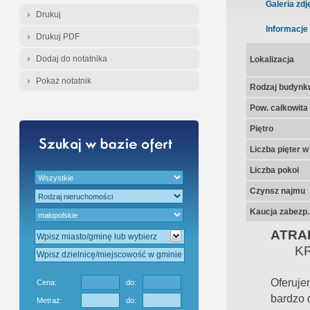
Gratis - Przedwstępna Umowa Nota
Galeria zdj
Drukuj
Informacje
Drukuj PDF
Dodaj do notatnika
Lokalizacja
Pokaż notatnik
Rodzaj budynk
Pow. całkowita
Piętro
Liczba pięter 
Liczba pokoi
Czynsz najmu
Kaucja zabezp.
ATRA
KROW
Oferuje
Cena:
do:
bardzo d
Metraż:
do: