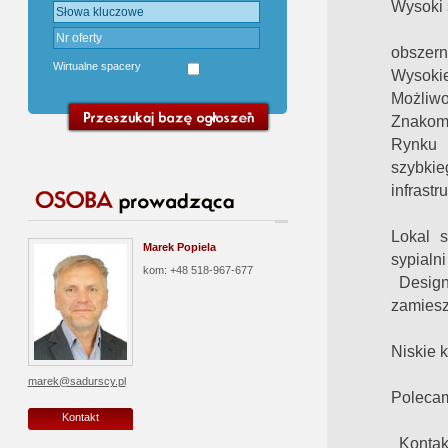
Wysoki
Usyt
obszern
Wirtualne spacery
Wysoki
Możliwo
Znakomi
Rynku 
szybkie
infrastr
Lokal 
Marek Popiela
sypialni
kom: +48 518-967-677
Design
zamiesz
Niskie 
marek@sadurscy.pl
Poleca
Kontakt
Kontakt