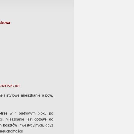
dokowa
6 975 PLN / m²)
 stylowe mieszkanie o pow.
ętrze
w 4 piętrowym bloku po
ji. Mieszkanie jest
gotowe do
h kosztów
inwestycyjnych, gdyż
ieruchomości!