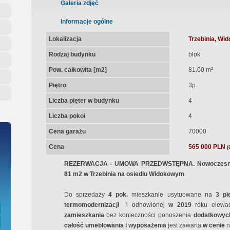
ępna Umowa Notarialna
Galeria zdjęć
Informacje ogólne
Lokalizacja
Trzebinia, Wi
Rodzaj budynku
blok
Pow. całkowita [m2]
81.00 m²
Piętro
3p
Liczba pięter w budynku
4
Liczba pokoi
4
Cena garażu
70000
Cena
565 000 PLN
(
REZERWACJA - UMOWA PRZEDWSTĘPNA. Nowoczesne i
81 m2 w Trzebinia na osiedlu Widokowym
.
Do sprzedaży
4 pok.
mieszkanie usytuowane na
3 pi
termomodernizacji
i odnowionej
w
2019
roku elewac
zamieszkania
bez konieczności ponoszenia
dodatkowyc
całość umeblowania i wyposażenia
jest zawarta
w cenie
n