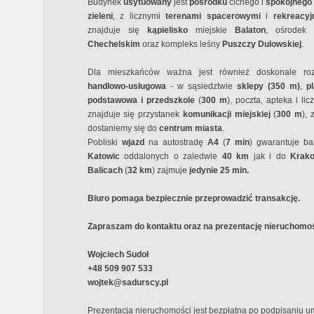
Budynek
usytuowany
jest
pośrodku
cichego i
spokojnego 
zieleni
, z licznymi
terenami spacerowymi
i
rekreacyj
znajduje się
kąpielisko
miejskie
Balaton
, ośrodek
Chechelskim
oraz kompleks leśny
Puszczy Dulowskiej
.
Dla mieszkańców ważna jest również doskonale rozwin
handlowo-usługowa
- w sąsiedztwie
sklepy (350 m)
,
p
podstawowa i przedszkole
(
30
0 m
), poczta, apteka i l
znajduje się przystanek
komunikacji miejskiej
(
300 m
),
dostaniemy się do
centrum miasta
.
Pobliski
wjazd
na autostradę
A4
(
7 min
) gwarantuje b
Katowic
oddalonych o zaledwie
40 km
jak i do
Krak
Balicach
(
32 km
) zajmuje
jedynie 25 min.
Biuro pomaga bezpiecznie przeprowadzić transakcję.
Zapraszam do kontaktu oraz na prezentację nieruchomoś
Wojciech Sudoł
+48 509 907 533
wojtek@sadurscy.pl
Prezentacja nieruchomości jest bezpłatna po podpisaniu 