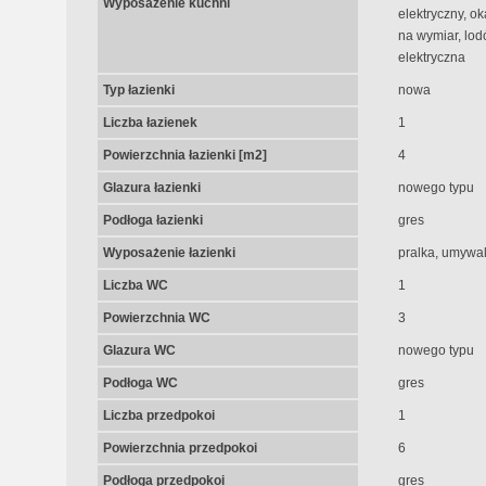
Wyposażenie kuchni
elektryczny, 
na wymiar, lo
elektryczna
Typ łazienki
nowa
Liczba łazienek
1
Powierzchnia łazienki [m2]
4
Glazura łazienki
nowego typu
Podłoga łazienki
gres
Wyposażenie łazienki
pralka, umywa
Liczba WC
1
Powierzchnia WC
3
Glazura WC
nowego typu
Podłoga WC
gres
Liczba przedpokoi
1
Powierzchnia przedpokoi
6
Podłoga przedpokoi
gres