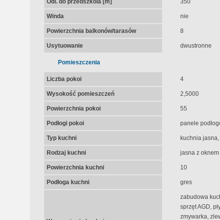
Odl. do przedszkola [m]
350
Winda
nie
Powierzchnia balkonów/tarasów
8
Usytuowanie
dwustronne
Pomieszczenia
Liczba pokoi
4
Wysokość pomieszczeń
2,5000
Powierzchnia pokoi
55
Podłogi pokoi
panele podło
Typ kuchni
kuchnia jasna
Rodzaj kuchni
jasna z oknem
Powierzchnia kuchni
10
Podłoga kuchni
gres
zabudowa kuch
sprzęt AGD, pł
zmywarka, zlew