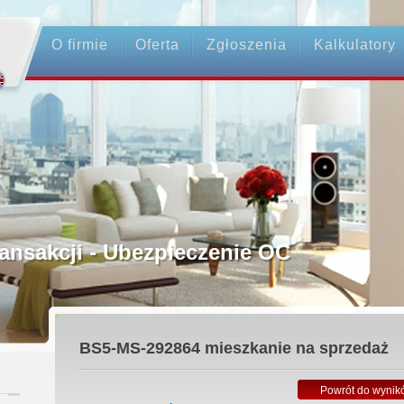
O firmie
Oferta
Zgłoszenia
Kalkulatory
rednictwo
ansakcji - Ubezpieczenie OC
ośrednicy
BS5-MS-292864
mieszkanie na sprzedaż
 Zadatku
Powrót do wynik