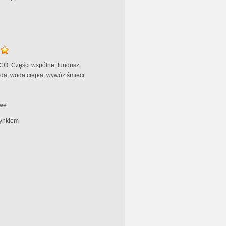
 CO, Części wspólne, fundusz
da, woda ciepła, wywóz śmieci
we
ynkiem