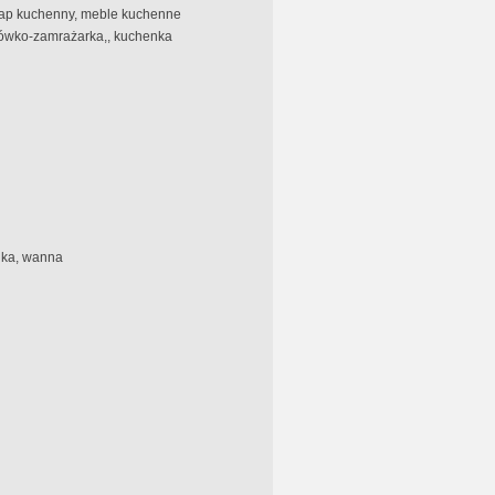
okap kuchenny, meble kuchenne
dówko-zamrażarka,, kuchenka
lka, wanna