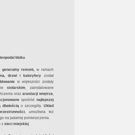
ieopodal bloku
.
,
generalny remont,
w ramach
okna, drzwi i kaloryfery
został
lowanie
w większości zostały
zie
stolarskim
, zainstalowane
ończenia oraz
aranżacji wnętrza
,
kcjonowane
spośród
najlepszej
ą dbałością
o szczegóły.
Układ
przestronności
, umożliwia też
go na jadalnię pomieszczenia.
e z
sieci miejskiej
.