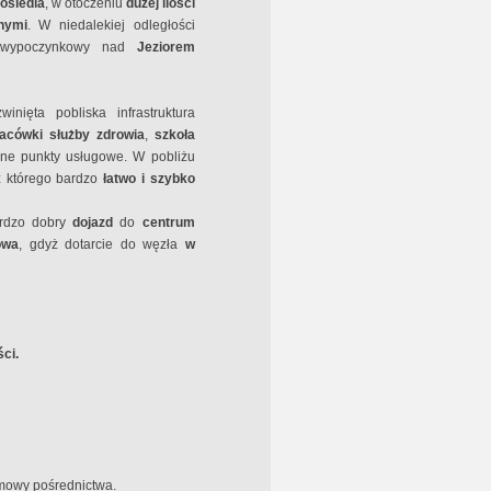
osiedla
, w otoczeniu
dużej ilości
nymi
. W niedalekiej odległości
 wypoczynkowy nad
Jeziorem
ięta pobliska infrastruktura
lacówki służby zdrowia
,
szkoła
iczne punkty usługowe. W pobliżu
 z którego bardzo
łatwo i szybko
ardzo dobry
dojazd
do
centrum
owa
, gdyż dotarcie do węzła
w
ci.
umowy pośrednictwa.