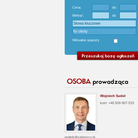
Cena:
do:
Metraż:
do:
Wirtualne spacery
Wojciech Sudoł
kom: +48 509-907-533
wojtek@sadurscy.pl