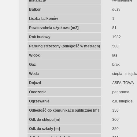
Instalacje
wymienione
Balkon
duży
Liczba balkonów
1
Powierzchnia użytkowa [m2]
81
Rok budowy
1982
Parking strzeżony (odległość w metrach)
500
Widok
las
Gaz
brak
Woda
ciepła - miejsk
Dojazd
ASFALTOWA
Otoczenie
panorama
Ogrzewanie
c.o. miejskie
Odległość do komunikacji publicznej [m]
350
Odl. do sklepu [m]
300
Odl. do szkoły [m]
350