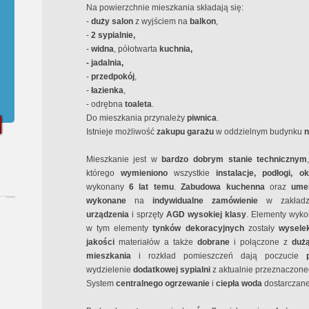
Na powierzchnie mieszkania składają się:
-
duży
salon
z wyjściem na
balkon
,
-
2
sypialnie,
-
widna
, półotwarta
kuchnia,
- jadalnia,
-
przedpokój
,
-
łazienka
,
- odrębna
toaleta
.
Do mieszkania przynależy
piwnica
.
Istnieje możliwość
zakupu garażu
w oddzielnym budynku
n
Mieszkanie jest w
bardzo
dobrym stanie
technicznym
którego
wymieniono
wszystkie
instalacje, podłogi, 
wykonany
6 lat tem
u
.
Zabudowa kuchenna
oraz
umeb
wykonane
na
indywidualne zamówienie
w zakład
urządzenia
i sprzęty
AGD
wysokiej klasy
. Elementy wyk
w tym elementy
tynków dekoracyjnych
zostały
wysele
jakości
materiałów a także
dobrane
i połączone z
duż
mieszkania
i rozkład pomieszczeń dają poczucie
wydzielenie
dodatkowej sypialni
z aktualnie przeznaczone
System
centralnego ogrzewanie
i
ciepła
woda
dostarczan