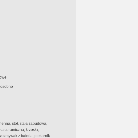
gowe
, osobno
enna, stół, stała zabudowa,
yta ceramiczna, krzesła,
ozmywak z baterią, piekarnik