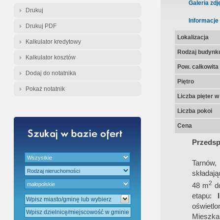
Gratis - Przedwstępna Umowa Nota
Galeria zdj
Drukuj
Informacje
Drukuj PDF
Lokalizacja
Kalkulator kredytowy
Rodzaj budynk
Kalkulator kosztów
Pow. całkowita
Dodaj do notatnika
Piętro
Pokaż notatnik
Liczba pięter 
Liczba pokoi
Cena
Przedsp
Tarnów,
składają
2
48 m
d
etapu:
oświetlo
Mieszka