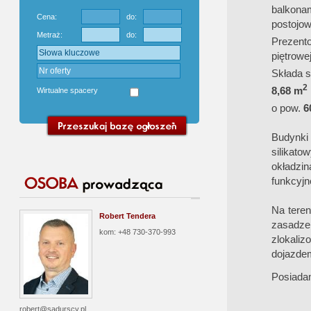
balkona
Cena:
do:
postojo
Metraż:
do:
Prezent
piętrowe
Składa 
2
8,68 m
Wirtualne spacery
o pow.
6
Budynki 
silikat
okładzi
funkcyjn
Na teren
Robert Tendera
zasadz
kom: +48 730-370-993
zlokaliz
dojazdem
Posiada
robert@sadurscy.pl