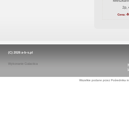
Mieszkani
2p, 
4
Cena:
(C) 2026
a-b-s.pl
Wykonanie
Galactica
Wszelkie podane przez Pośrednika in