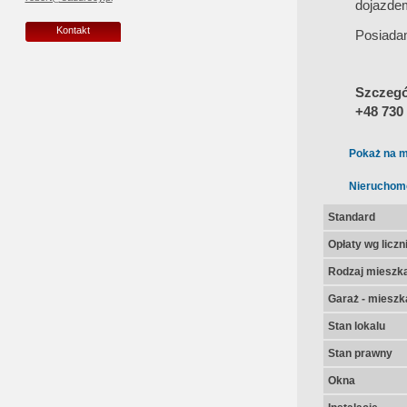
dojazdem
Kontakt
Posiada
Szczegół
+48 730
Pokaż na m
Nieruchom
Standard
Opłaty wg licz
Rodzaj mieszk
Garaż - mieszk
Stan lokalu
Stan prawny
Okna