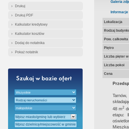
Gratis - Przedwstępna Umowa Nota
Galeria zdj
Drukuj
Informacje
Drukuj PDF
Lokalizacja
Kalkulator kredytowy
Rodzaj budynk
Kalkulator kosztów
Pow. całkowita
Dodaj do notatnika
Piętro
Pokaż notatnik
Liczba pięter 
Liczba pokoi
Cena
Przedsp
Tarnów,
składają
2
48 m
d
etapu:
oświetlo
Mieszka