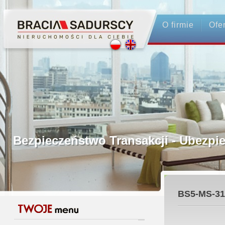
O firmie
Ofe
Profesjonalne Pośrednictwo
Bezpieczeństwo Transakcji - Ubez
Licencjonowani Pośrednicy
BS5-MS-31
Gwarancja Zwrotu Zadatku