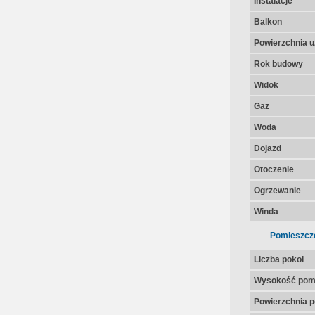
Instalacje
Balkon
Powierzchnia u
Rok budowy
Widok
Gaz
Woda
Dojazd
Otoczenie
Ogrzewanie
Winda
Pomieszcz
Liczba pokoi
Wysokość pom
Powierzchnia p