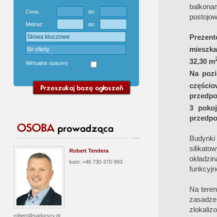
balkona
Cena:
do:
postojo
Metraż:
do:
Prezent
mieszkan
32,30 m
Wirtualne spacery
Na pozi
częścio
przedpo
3 poko
przedpo
Budynki 
silikat
Robert Tendera
okładzi
kom: +48 730-370-993
funkcyjn
Na teren
zasadz
zlokaliz
robert@sadurscy.pl