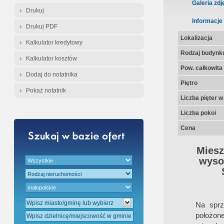
Gratis - Przedwstępna Umowa Nota
Galeria zdj
Drukuj
Informacje
Drukuj PDF
Lokalizacja
Kalkulator kredytowy
Rodzaj budynk
Kalkulator kosztów
Pow. całkowita
Dodaj do notatnika
Piętro
Pokaż notatnik
Liczba pięter 
Liczba pokoi
Cena
Miesz
wysok
Na spr
położon