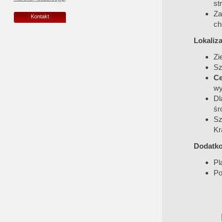
st
Za
Kontakt
ch
Lokaliza
Zi
Sz
Ce
wy
Dl
śr
Sz
Kr
Dodatko
Pl
Po