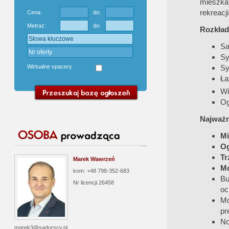
mieszka
rekreacji
Cena:
do:
Metraż:
do:
Rozkład
Sa
Sy
Wirtualne spacery
Sy
Ła
Wi
Og
Najważn
Mi
Og
Tr
Marek Wawrzeń
Mo
kom: +48 798-352-683
Bu
Nr licencji
26458
oc
Mo
pr
No
marek3@sadurscy.pl