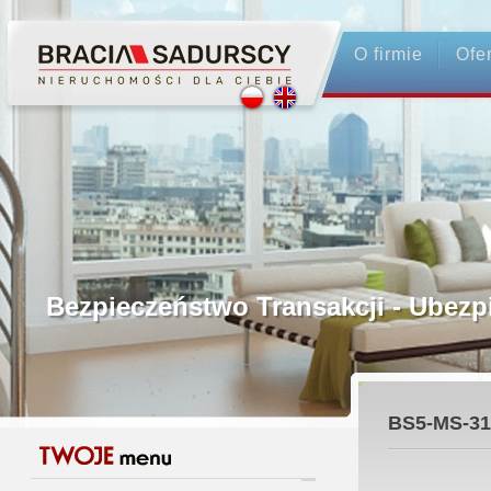
O firmie
Ofe
Profesjonalne Pośrednictwo
Bezpieczeństwo Transakcji - Ubez
Licencjonowani Pośrednicy
BS5-MS-31
Gwarancja Zwrotu Zadatku