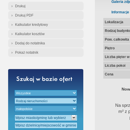
Gratis - Przedwstępna Umowa Nota
Galeria zdj
Drukuj
Informacje
Drukuj PDF
Lokalizacja
Kalkulator kredytowy
Rodzaj budynk
Kalkulator kosztów
Pow. całkowita
Dodaj do notatnika
Piętro
Pokaż notatnik
Liczba pięter 
Liczba pokoi
Cena
Nowe
Na sprz
m² z p