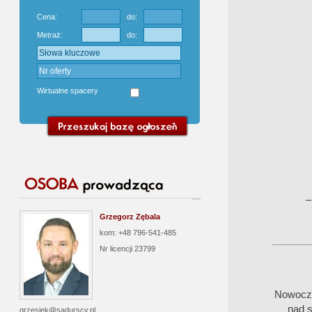
Cena:
do:
Metraż:
do:
Wirtualne spacery
–
Grzegorz Zębala
kom: +48 796-541-485
Nr licencji
23799
Nowocze
nad s
grzesiek@sadurscy.pl