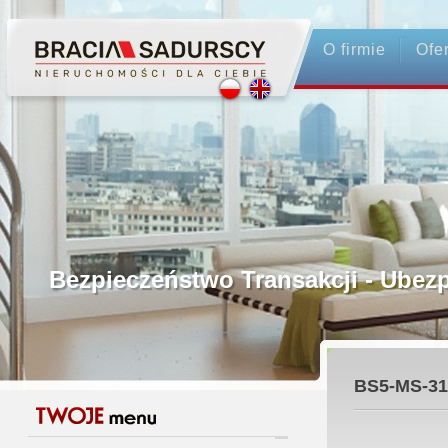
O firmie
Ofe
Profesjonalne Pośrednictwo
Bezpieczeństwo Transakcji - Ubez
Licencjonowani Pośrednicy
BS5-MS-31
Gwarancja Zwrotu Zadatku