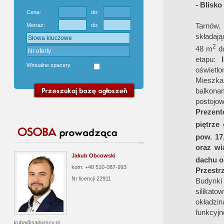
- Blisk
Cena:
do:
Tarnów,
Metraż:
do:
składają
2
48 m
d
etapu:
Wirtualne spacery
oświetlo
Mieszka
balkona
postojo
Prezent
piętrze
pow. 17
oraz wi
Jakub Obcowski
dachu o
kom: +48 510-087-993
Przestr
Nr licencji
22911
Budynki 
silikat
okładzi
funkcyjn
kuba@sadurscy.pl