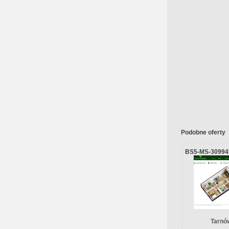
Podobne oferty
BS5-MS-30994
Tarnów