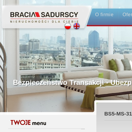
O firmie
Ofe
Profesjonalne Pośrednictwo
Bezpieczeństwo Transakcji - Ubez
Licencjonowani Pośrednicy
BS5-MS-31
Gwarancja Zwrotu Zadatku