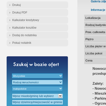
Gratis - Przedwstępna Umowa Nota
Galeria zdj
Drukuj
Informacje
Drukuj PDF
Lokalizacja
Kalkulator kredytowy
Rodzaj budynk
Kalkulator kosztów
Pow. całkowita
Dodaj do notatnika
Piętro
Pokaż notatnik
Liczba pięter 
Liczba pokoi
Cena
Nowocz
przedsp
Zalety:
- Nowoc
- Miesz
- Parkin
- Ogrze