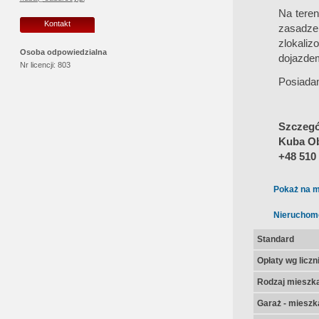
Na teren
Kontakt
zasadz
zlokaliz
Osoba odpowiedzialna
dojazdem
Nr licencji:
803
Posiada
Szczegół
Kuba O
+48 510
Pokaż na m
Nieruchom
Standard
Opłaty wg licz
Rodzaj mieszk
Garaż - mieszk