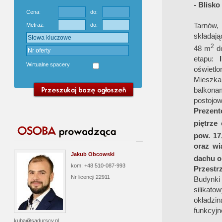
- Blisk
Cena:
do:
Tarnów,
Metraż:
do:
składają
2
48 m
d
etapu:
Wirtualne spacery
oświetlo
Mieszka
balkona
postojo
Prezent
piętrze
pow. 17
oraz wi
Jakub Obcowski
dachu o
kom: +48 510-087-993
Przestr
Nr licencji
22911
Budynki 
silikat
okładzi
funkcyjn
kuba@sadurscy.pl