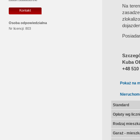
Na teren
Kontakt
zasadz
zlokaliz
Osoba odpowiedzialna
dojazdem
Nr licencji:
803
Posiada
Szczegół
Kuba O
+48 510
Pokaż na m
Nieruchom
Standard
Opłaty wg licz
Rodzaj mieszk
Garaż - mieszk