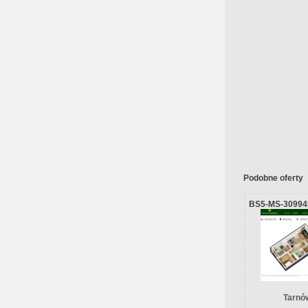
Podobne oferty
BS5-MS-30994
Tarnów