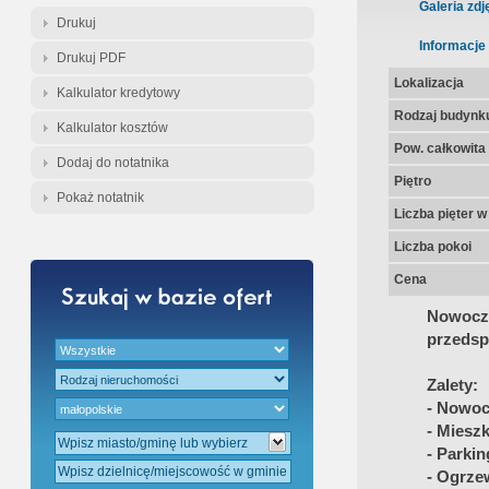
Gratis - Przedwstępna Umowa Nota
Galeria zdj
Drukuj
Informacje
Drukuj PDF
Lokalizacja
Kalkulator kredytowy
Rodzaj budynk
Kalkulator kosztów
Pow. całkowita
Dodaj do notatnika
Piętro
Pokaż notatnik
Liczba pięter 
Liczba pokoi
Cena
Nowocz
przedsp
Zalety:
- Nowoc
- Miesz
- Parkin
- Ogrze