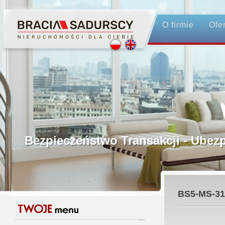
O firmie
Ofe
Profesjonalne Pośrednictwo
Bezpieczeństwo Transakcji - Ubez
Licencjonowani Pośrednicy
BS5-MS-31
Gwarancja Zwrotu Zadatku