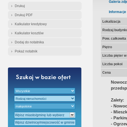
Gratis - Przedwstępna Umowa Nota
Galeria zdj
Drukuj
Informacje
Drukuj PDF
Lokalizacja
Kalkulator kredytowy
Rodzaj budynk
Kalkulator kosztów
Pow. całkowita
Dodaj do notatnika
Piętro
Pokaż notatnik
Liczba pięter 
Liczba pokoi
Cena
Nowocz
przedsp
Zalety:
- Nowoc
- Miesz
- Parkin
- Ogrze