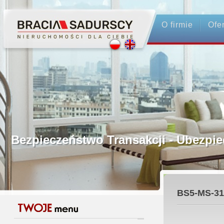
O firmie
Ofe
Profesjonalne Pośrednictwo
Bezpieczeństwo Transakcji - Ubez
Licencjonowani Pośrednicy
BS5-MS-31
Gwarancja Zwrotu Zadatku