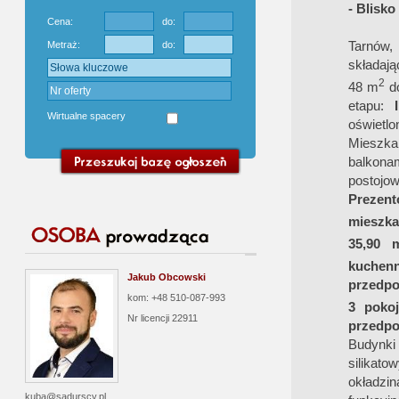
- Blisk
Cena:
do:
Tarnów,
Metraż:
do:
składają
2
48 m
d
etapu:
Wirtualne spacery
oświetlo
Mieszka
balkona
postojo
Prezent
mieszkan
35,90 
kuchen
Jakub Obcowski
przedpo
kom: +48 510-087-993
3 poko
Nr licencji
22911
przedpo
Budynki 
silikat
okładzi
kuba@sadurscy.pl