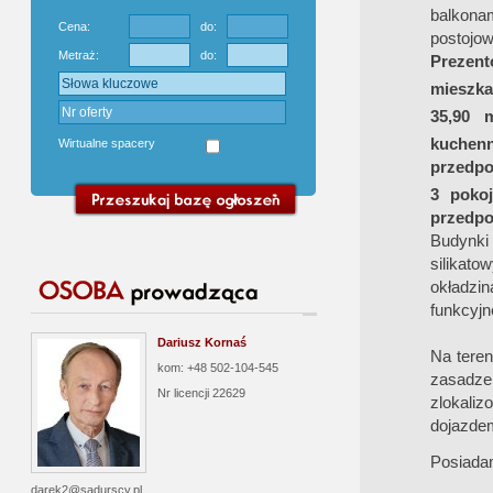
balkona
Cena:
do:
postojo
Metraż:
do:
Prezent
mieszkan
35,90 
kuchen
Wirtualne spacery
przedpo
3 poko
przedpo
Budynki 
silikat
okładzi
funkcyjn
Dariusz Kornaś
Na teren
kom: +48 502-104-545
zasadz
Nr licencji
22629
zlokaliz
dojazdem
Posiada
darek2@sadurscy.pl