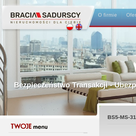
O firmie
Ofe
Profesjonalne Pośrednictwo
Bezpieczeństwo Transakcji - Ubez
Licencjonowani Pośrednicy
BS5-MS-31
Gwarancja Zwrotu Zadatku