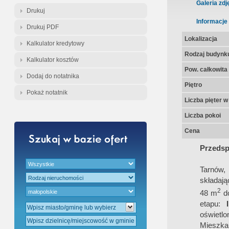
Gratis - Przedwstępna Umowa Nota
Galeria zdj
Drukuj
Informacje
Drukuj PDF
Lokalizacja
Kalkulator kredytowy
Rodzaj budynk
Kalkulator kosztów
Pow. całkowita
Dodaj do notatnika
Piętro
Pokaż notatnik
Liczba pięter 
Liczba pokoi
Cena
Przedsp
Tarnów,
składają
2
48 m
d
etapu:
oświetlo
Mieszka