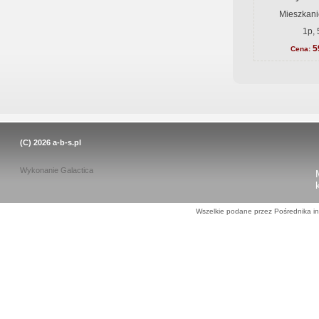
Mieszkani
1p, 
5
Cena:
(C) 2026
a-b-s.pl
Wykonanie
Galactica
Wszelkie podane przez Pośrednika in