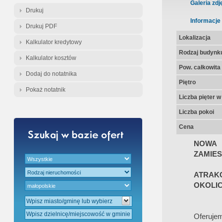
Gratis - Przedwstępna Umowa Nota
Galeria zdj
Drukuj
Informacje
Drukuj PDF
Lokalizacja
Kalkulator kredytowy
Rodzaj budynk
Kalkulator kosztów
Pow. całkowita
Dodaj do notatnika
Piętro
Pokaż notatnik
Liczba pięter 
Liczba pokoi
Cena
NOWA
ZAMIES
ATRAKC
OKOLI
Oferuje