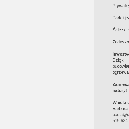
Prywatny
Park i je
Ścieżki 
Zadaszon
Inwesty
Dzięki
budowl
ogrzewan
Zamiesz
natury!
W celu 
Barbara
basia@s
515 634