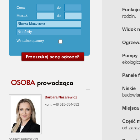
Cena:
do:
Funkcjo
rodzin.
Metraż:
do:
Widok n
Wirtualne spacery
Ogrzew
Pompy c
ekologic
Panele 
Niskie 
budowla
Barbara Nazarewicz
kom: +48 515-634-552
Miejsca
Część m
od zaraz
basia@sadurscy.pl