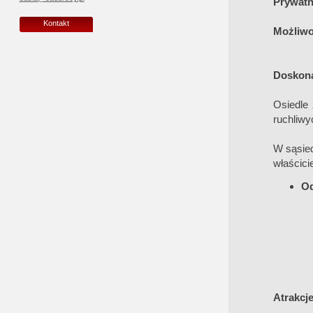
Prywatn
Kontakt
Możliwo
Doskonał
Osiedle 
ruchliwyc
W sąsied
właścici
Od
Atrakcje