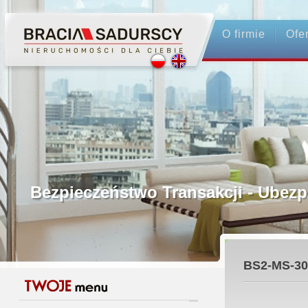
O firmie
Ofe
Profesjonalne Pośrednictwo
Bezpieczeństwo Transakcji - Ubez
Licencjonowani Pośrednicy
BS2-MS-30
Gwarancja Zwrotu Zadatku